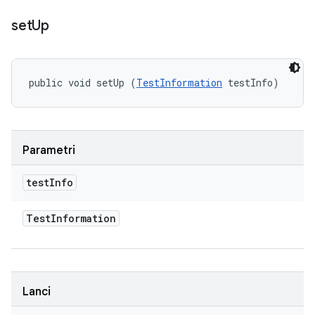
set
Up
public void setUp (
TestInformation
 testInfo)
Parametri
test
Info
Test
Information
Lanci