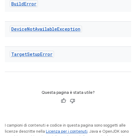
Build
Error
Device
Not
Available
Exception
Target
Setup
Error
Questa pagina è stata utile?
I campioni di contenuti e codice in questa pagina sono soggetti alle
licenze descritte nella
Licenza per i contenuti
. Java e OpenJDK sono