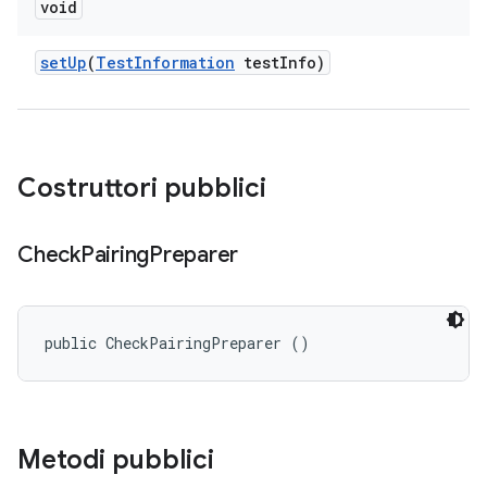
void
set
Up
(
Test
Information
test
Info)
Costruttori pubblici
Check
Pairing
Preparer
public CheckPairingPreparer ()
Metodi pubblici