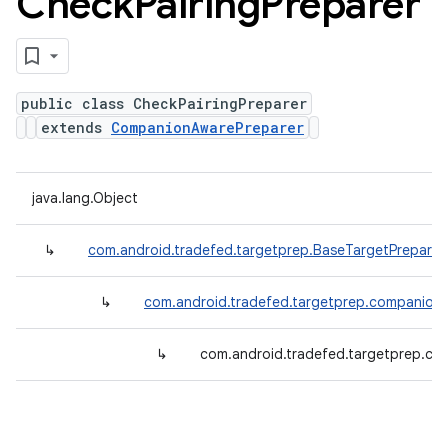
Check
Pairing
Preparer
public class CheckPairingPreparer
extends
CompanionAwarePreparer
java.lang.Object
↳
com.android.tradefed.targetprep.BaseTargetPreparer
↳
com.android.tradefed.targetprep.companion
↳
com.android.tradefed.targetprep.co