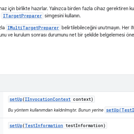
az için birlikte hazırlar. Yalnızca birden fazla cihaz gerektiren ku
l
ITargetPreparer
simgesini kullanın.
zla
IMultiTargetPreparer
belirtilebileceğini unutmayın. Her 
nu ve kurulum sonrası durumunu net bir şekilde belgelemesi öneri
set
Up
(
IInvocation
Context
context)
setUp(Test
Bu yöntem kullanımdan kaldırılmıştır. Bunun yerine
set
Up
(
Test
Information
test
Information)