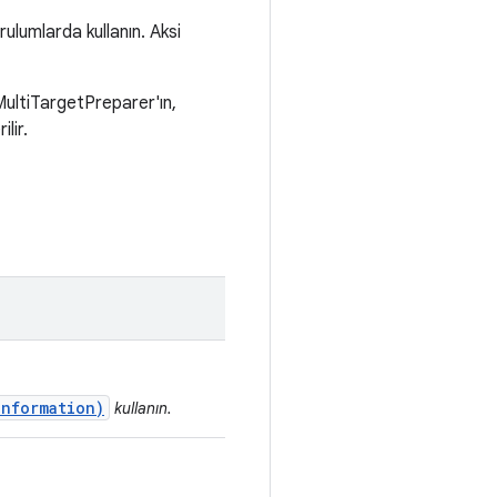
rulumlarda kullanın. Aksi
IMultiTargetPreparer'ın,
lir.
Information)
kullanın.