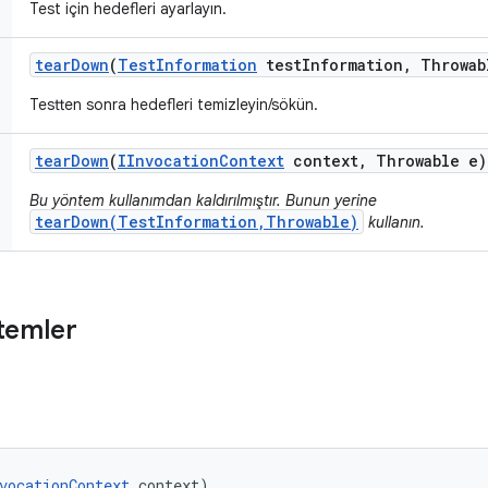
Test için hedefleri ayarlayın.
tear
Down
(
Test
Information
test
Information
,
Throwab
Testten sonra hedefleri temizleyin/sökün.
tear
Down
(
IInvocation
Context
context
,
Throwable e)
Bu yöntem kullanımdan kaldırılmıştır. Bunun yerine
tearDown(TestInformation,Throwable)
kullanın.
temler
vocationContext
 context)