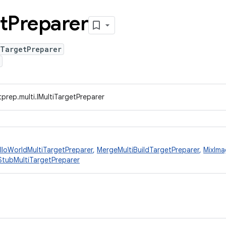
t
Preparer
iTargetPreparer
prep.multi.IMultiTargetPreparer
lloWorldMultiTargetPreparer
,
MergeMultiBuildTargetPreparer
,
MixIma
StubMultiTargetPreparer