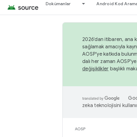
Dokümanlar
Android Kod Arama
2026'dan itibaren, ana k
sağlamak amacıyla kayn
AOSP'ye katkıda bulunm
dalı her zaman AOSP'ye 
değişiklikler
başlıklı maka
Goog
zeka teknolojisini kullanı
AOSP