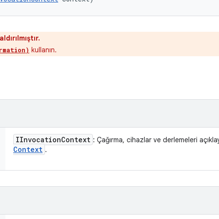
dırılmıştır.
kullanın.
rmation)
IInvocation
Context
: Çağırma, cihazlar ve derlemeleri açıkl
Context
.