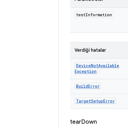
test
Information
Verdiği hatalar
Device
Not
Available
Exception
Build
Error
Target
Setup
Error
tear
Down