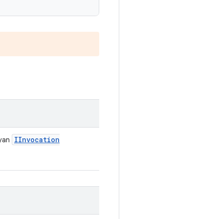
IInvocation
ayan