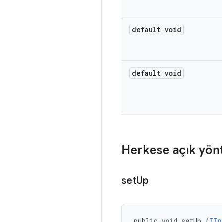
default void
default void
Herkese açık yön
set
Up
public void setUp (
IIn