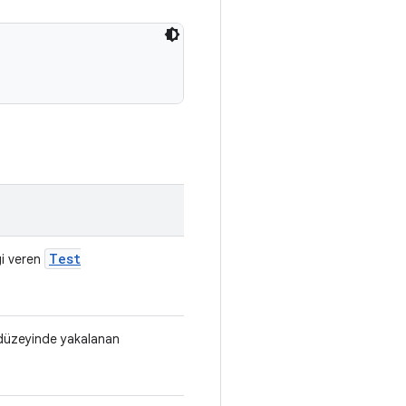
Test
gi veren
 düzeyinde yakalanan