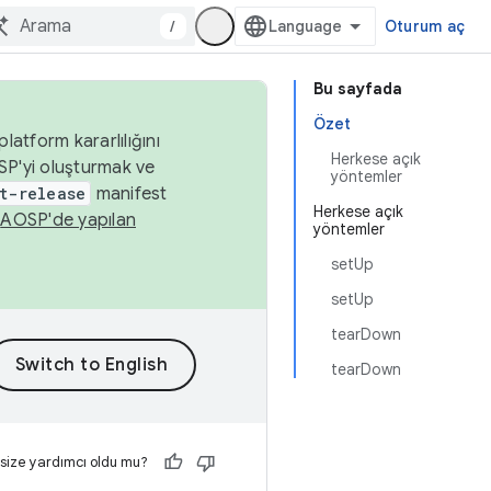
/
Oturum aç
Bu sayfada
Özet
latform kararlılığını
Herkese açık
SP'yi oluşturmak ve
yöntemler
t-release
manifest
Herkese açık
n
AOSP'de yapılan
yöntemler
setUp
setUp
tearDown
tearDown
 size yardımcı oldu mu?