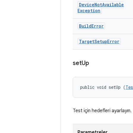
Device
Not
Available
Exception
Build
Error
Target
Setup
Error
set
Up
public void setUp (
Tes
Test için hedefleri ayarlayın.
Parametreler