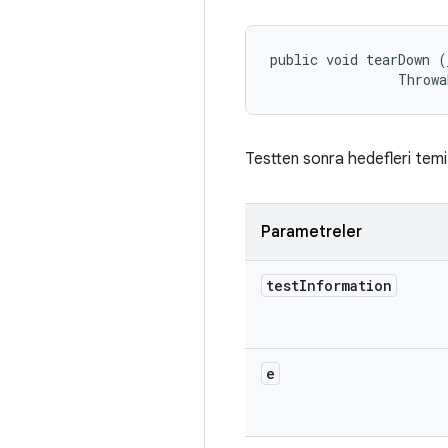
public void tearDown (
                Throwa
Testten sonra hedefleri temi
Parametreler
test
Information
e