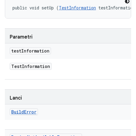
public void setUp (
TestInformation
 testInformation
Parametri
test
Information
Test
Information
Lanci
Build
Error