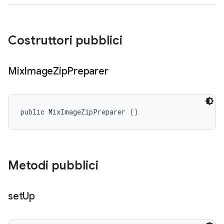
Costruttori pubblici
Mix
Image
Zip
Preparer
public MixImageZipPreparer ()
Metodi pubblici
set
Up