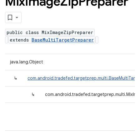
Mix
Image
Zip
Preparer
public class MixImageZipPreparer
extends
BaseMultiTargetPreparer
java.lang.Object
↳
com.android.tradefed.targetprep.multi.BaseMultiTarg
↳
com.android.tradefed.targetprep.multi.MixIm