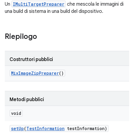
Un
IMultiTargetPreparer
che mescola le immagini di
una build di sistema in una build del dispositivo.
Riepilogo
Costruttori pubblici
Mix
Image
Zip
Preparer
()
Metodi pubblici
void
set
Up
(
Test
Information
test
Information)