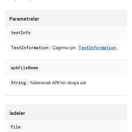
Parametreler
test
Info
Test
Information
Test
Information
: Çağırma için
.
apk
File
Name
String
: Yüklenecek APK'nın dosya adı
İadeler
File