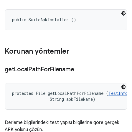
public SuiteApkInstaller ()
Korunan yöntemler
get
Local
Path
For
Filename
protected File getLocalPathForFilename (
TestInfor
                String apkFileName)
Derleme bilgilerindeki test yapısı bilgilerine göre gerçek
APK yolunu çözün.