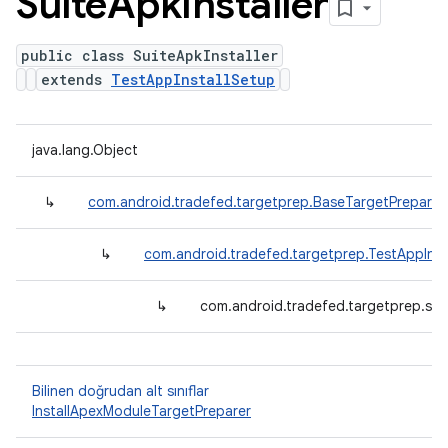
Suite
Apk
Installer
public class SuiteApkInstaller
extends
TestAppInstallSetup
java.lang.Object
↳
com.android.tradefed.targetprep.BaseTargetPreparer
↳
com.android.tradefed.targetprep.TestAppInst
↳
com.android.tradefed.targetprep.suit
Bilinen doğrudan alt sınıflar
InstallApexModuleTargetPreparer