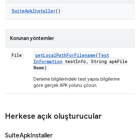
Suite
Apk
Installer
()
Korunan yöntemler
File
get
Local
Path
For
Filename
(
Test
Information
test
Info
,
String apk
File
Name)
Derleme bilgilerindeki test yapısı bilgilerine
göre gerçek APK yolunu çözün.
Herkese açık oluşturucular
Suite
Apk
Installer