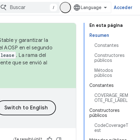
/
Acceder
En esta página
Resumen
table y garantizar la
Constantes
 el AOSP en el segundo
elease
. La rama del
Constructores
públicos
ente que se envió al
Métodos
públicos
Constantes
COVERAGE_REM
OTE_FILE_LABEL
Constructores
públicos
CodeCoverageT
est
¿Te resultó útil?