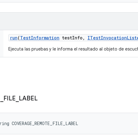
run
(
Test
Information
test
Info
,
ITest
Invocation
List
Ejecuta las pruebas y le informa el resultado al objeto de escuc
E
_
FILE
_
LABEL
tring COVERAGE_REMOTE_FILE_LABEL