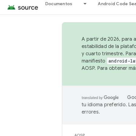
Documentos
Android Code Se
A partir de 2026, para 
estabilidad de la plata
y cuarto trimestre. Para
manifiesto
android-la
AOSP. Para obtener más
Goo
tu idioma preferido. L
errores.
AOSP