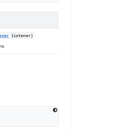
ener
listener)
ha.