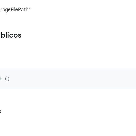
erageFilePath"
blicos
st ()
s