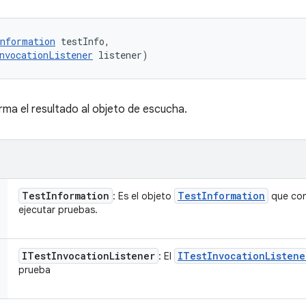
nformation
 testInfo, 

nvocationListener
 listener)
orma el resultado al objeto de escucha.
Test
Information
Test
Information
: Es el objeto
que cont
ejecutar pruebas.
ITest
Invocation
Listener
ITest
Invocation
Listene
: El
prueba