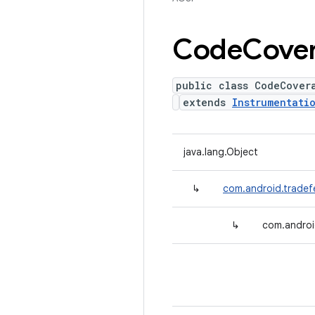
Code
Cove
public class CodeCover
extends
Instrumentati
java.lang.Object
↳
com.android.tradef
↳
com.androi