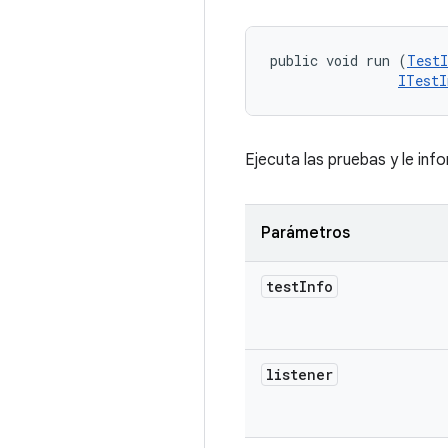
public void run (
TestI
ITestI
Ejecuta las pruebas y le inf
Parámetros
test
Info
listener