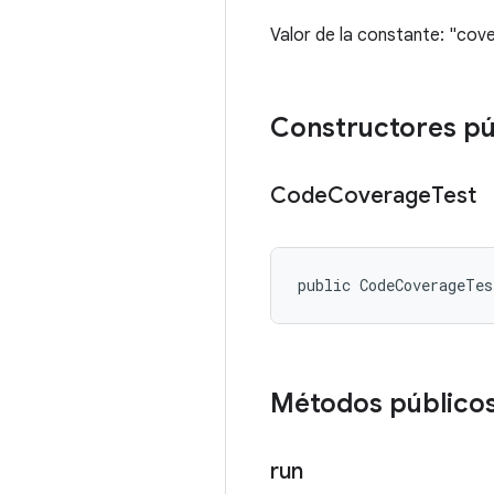
Valor de la constante: "cov
Constructores pú
Code
Coverage
Test
public CodeCoverageTe
Métodos público
run