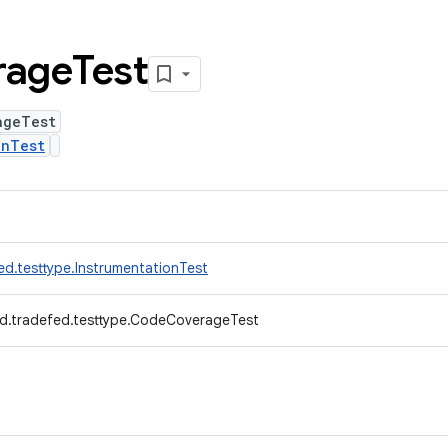
rage
Test
ageTest
onTest
ed.testtype.InstrumentationTest
d.tradefed.testtype.CodeCoverageTest