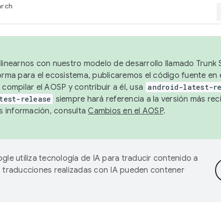
arch
alinearnos con nuestro modelo de desarrollo llamado Trunk S
forma para el ecosistema, publicaremos el código fuente en
 compilar el AOSP y contribuir a él, usa
android-latest-r
test-release
siempre hará referencia a la versión más reci
 información, consulta
Cambios en el AOSP
.
gle utiliza tecnología de IA para traducir contenido a
as traducciones realizadas con IA pueden contener