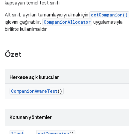
kapsayan temel test sınıfı
Alt sınıf, ayrılan tamamlayıcıyı almak için
getCompanion()
işlevini çağırabilir.
CompanionAllocator
uygulamasıyla
birlikte kullanılmalıdır
Özet
Herkese açık kurucular
Companion
Aware
Test
()
Korunan yöntemler
ITest
get
Companion
()