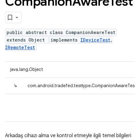
Companion
Aware
Test
public abstract class CompanionAwareTest
extends Object
implements
IDeviceTest
,
IRemoteTest
java.lang.Object
↳
com.android.tradefed.testtype.CompanionAwareTest
Arkadaş cihazı alma ve kontrol etmeyle ilgili temel bilgileri