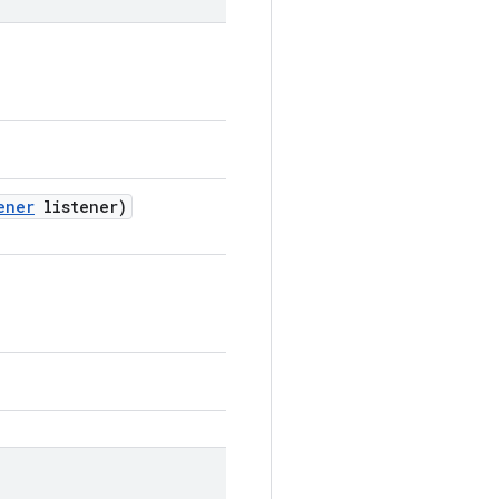
ener
listener)