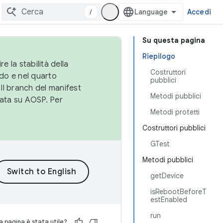
/
Accedi
Su questa pagina
Riepilogo
e la stabilità della
Costruttori
do e nel quarto
pubblici
 Il branch del manifest
Metodi pubblici
cata su AOSP. Per
Metodi protetti
Costruttori pubblici
GTest
Metodi pubblici
getDevice
isRebootBeforeT
estEnabled
run
 pagina è stata utile?