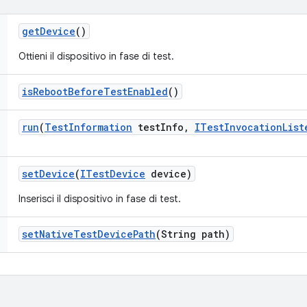
get
Device
()
Ottieni il dispositivo in fase di test.
is
Reboot
Before
Test
Enabled
()
run
(
Test
Information
test
Info
,
ITest
Invocation
List
set
Device
(
ITest
Device
device)
Inserisci il dispositivo in fase di test.
set
Native
Test
Device
Path
(String path)