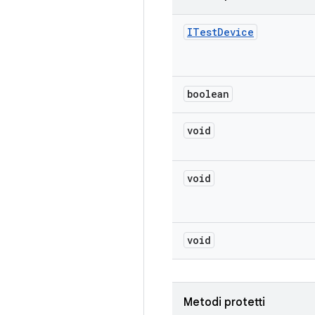
ITest
Device
boolean
void
void
void
Metodi protetti