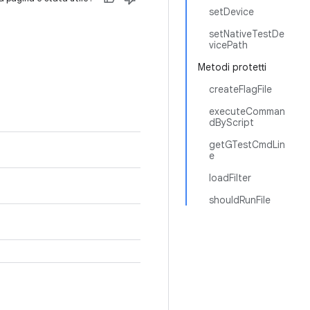
setDevice
setNativeTestDe
vicePath
Metodi protetti
createFlagFile
executeComman
dByScript
getGTestCmdLin
e
loadFilter
shouldRunFile