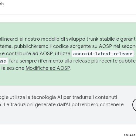
ch
llinearci al nostro modello di sviluppo trunk stabile e garantir
istema, pubblicheremo il codice sorgente su AOSP nel secon
 e contribuire ad AOSP, utilizza
android-latest-release
.
ase
farà sempre riferimento alla release più recente pubbli
a la sezione
Modifiche ad AOSP
.
gle utilizza la tecnologia AI per tradurre i contenuti
ta. Le traduzioni generate dall'AI potrebbero contenere
Questa