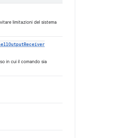
evitare limitazioni del sistema
hell
Output
Receiver
o in cui il comando sia