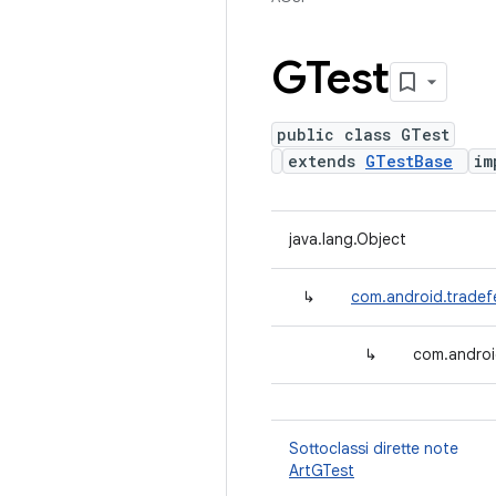
GTest
public class GTest
extends
GTestBase
im
java.lang.Object
↳
com.android.tradef
↳
com.androi
Sottoclassi dirette note
ArtGTest