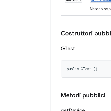
Metodo helpe
Costruttori pubbl
GTest
public GTest ()
Metodi pubblici
get
Device