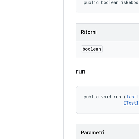
public boolean isReboo
Ritorni
boolean
run
public void run (
TestI
ITestI
Parametri