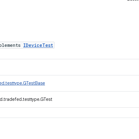
plements
IDeviceTest
ed.testtype.GTestBase
d.tradefed.testtype.GTest