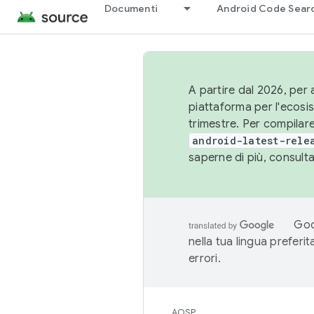
Documenti
Android Code Sear
A partire dal 2026, per a
piattaforma per l'ecos
trimestre. Per compilare
android-latest-rele
saperne di più, consult
Goo
nella tua lingua preferi
errori.
AOSP