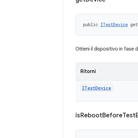
public 
ITestDevice
 get
Ottieni il dispositivo in fase d
Ritorni
ITest
Device
is
Reboot
Before
Test