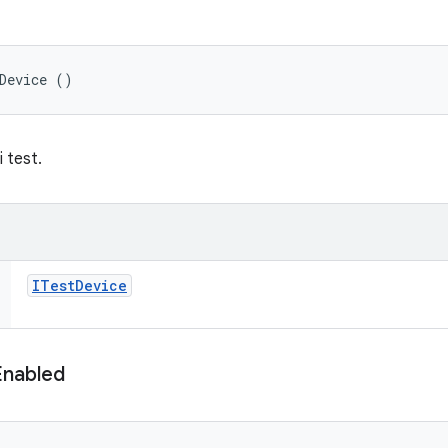
Device ()
i test.
ITest
Device
Enabled