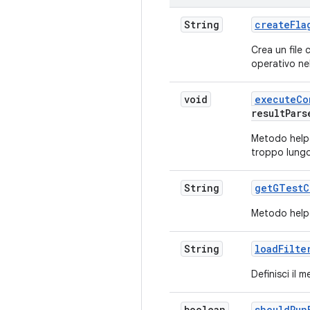
String
create
Fla
Crea un file 
operativo ne
void
execute
Co
result
Pars
Metodo helpe
troppo lungo
String
get
GTest
C
Metodo helpe
String
load
Filte
Definisci il m
boolean
should
Run