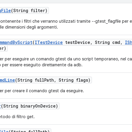
g
File
(String filter)
contenente i filtri che verranno utilizzati tramite --gtest_flagfile per 
lle dimensioni degli argomenti.
mmand
By
Script
(
ITest
Device
test
Device
,
String cmd
,
IS
er)
r per eseguire un comando gtest da uno script temporaneo, nel cas
 per essere eseguito direttamente da adb.
md
Line
(String full
Path
,
String flags)
r per creare il comando gtest da eseguire.
r
(String binary
On
Device)
etodo di filtro get.
File
(String full
Path)