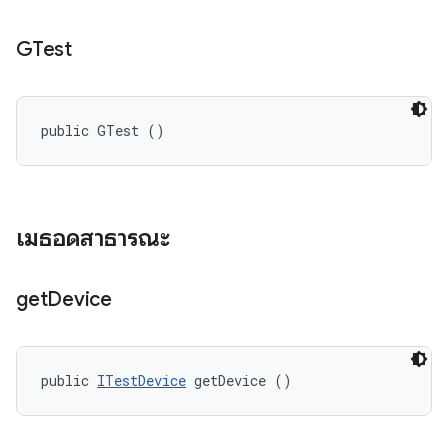
GTest
public GTest ()
เมธอดสาธารณะ
get
Device
public 
ITestDevice
 getDevice ()