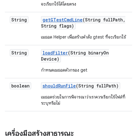
จะเรียกใช้ได้โดยตรง
String
get
GTest
Cmd
Line
(String full
Path
,
String flags)
เมธอด Helper เพื่อสร้างคำสั่ง gtest ที่จะเรียกใช้
String
load
Filter
(String binary
On
Device)
กำหนดเมธอดตัวกรอง get
boolean
should
Run
File
(String full
Path)
เมธอดช่วยในการพิจารณาว่าเราควรเรียกใช้ไฟล์ที่
ระบุหรือไม่
เครื่องมือสร้างสาธารณะ