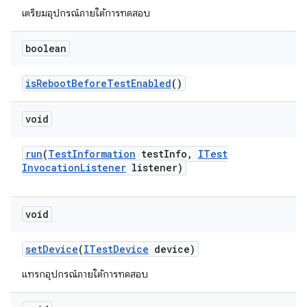
เตรียมอุปกรณ์ภายใต้การทดสอบ
boolean
is
Reboot
Before
Test
Enabled
()
void
run
(
Test
Information
test
Info
,
ITest
Invocation
Listener
listener)
void
set
Device
(
ITest
Device
device)
แทรกอุปกรณ์ภายใต้การทดสอบ