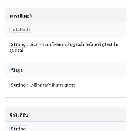
พารามิเตอร์
full
Path
String
: เส้นทางระบบไฟล์แบบสัมบูรณ์ไปยังไบนารี gtest ใน
อุปกรณ์
flags
String
: แฟล็กการดำเนินการ gtest
คิกรีเทิร์น
String