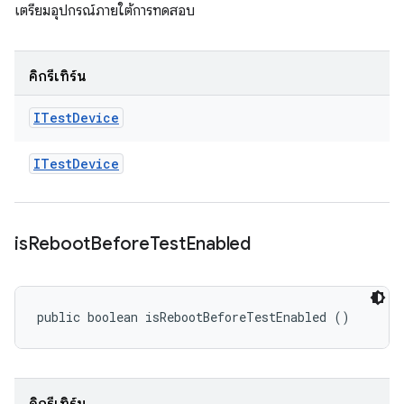
เตรียมอุปกรณ์ภายใต้การทดสอบ
คิกรีเทิร์น
ITest
Device
ITest
Device
is
Reboot
Before
Test
Enabled
public boolean isRebootBeforeTestEnabled ()