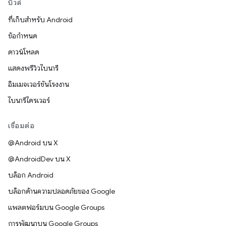
บิวด์
ที่เก็บสำหรับ Android
ข้อกำหนด
ดาวน์โหลด
แสดงพรีวิวไบนารี
อิมเมจเวอร์ชันโรงงาน
ไบนารีไดรเวอร์
เชื่อมต่อ
@Android บน X
@AndroidDev บน X
บล็อก Android
บล็อกด้านความปลอดภัยของ Google
แพลตฟอร์มบน Google Groups
การพัฒนาบน Google Groups