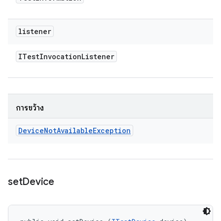
listener
ITest
Invocation
Listener
การขว้าง
Device
Not
Available
Exception
set
Device