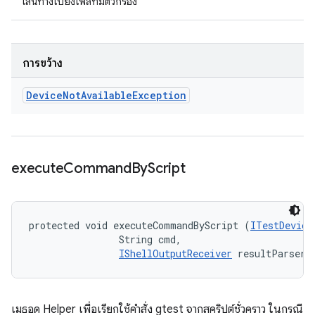
เส้นทางไปยังไฟล์ที่มีตัวกรอง
การขว้าง
Device
Not
Available
Exception
execute
Command
By
Script
protected void executeCommandByScript (
ITestDevice
                String cmd, 

IShellOutputReceiver
 resultParser)
เมธอด Helper เพื่อเรียกใช้คำสั่ง gtest จากสคริปต์ชั่วคราว ในกรณี