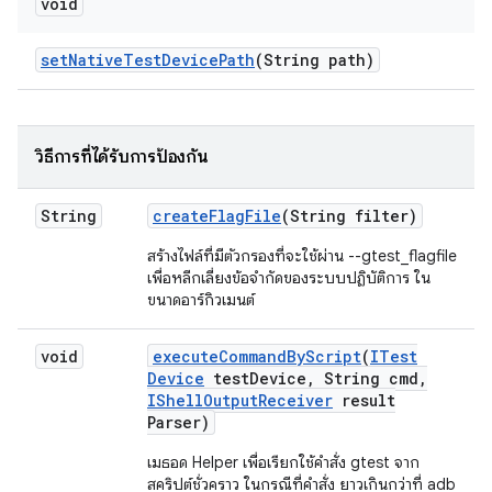
void
set
Native
Test
Device
Path
(String path)
วิธีการที่ได้รับการป้องกัน
String
create
Flag
File
(String filter)
สร้างไฟล์ที่มีตัวกรองที่จะใช้ผ่าน --gtest_flagfile
เพื่อหลีกเลี่ยงข้อจำกัดของระบบปฏิบัติการ ใน
ขนาดอาร์กิวเมนต์
void
execute
Command
By
Script
(
ITest
Device
test
Device
,
String cmd
,
IShell
Output
Receiver
result
Parser)
เมธอด Helper เพื่อเรียกใช้คำสั่ง gtest จาก
สคริปต์ชั่วคราว ในกรณีที่คำสั่ง ยาวเกินกว่าที่ adb