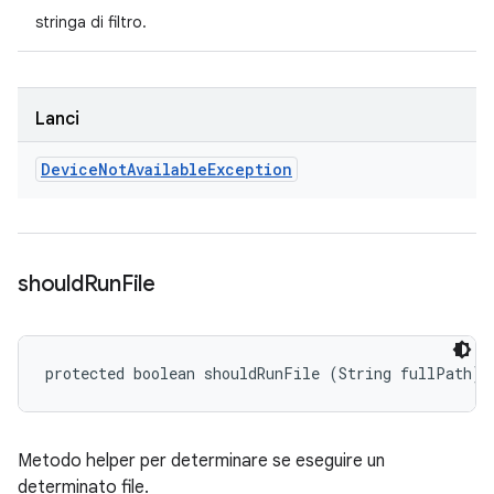
stringa di filtro.
Lanci
Device
Not
Available
Exception
should
Run
File
protected boolean shouldRunFile (String fullPath)
Metodo helper per determinare se eseguire un
determinato file.