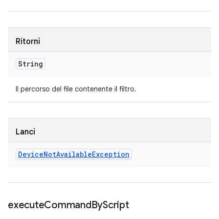
Ritorni
String
Il percorso del file contenente il filtro.
Lanci
Device
Not
Available
Exception
execute
Command
By
Script