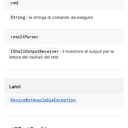
cmd
String
: la stringa di comando da eseguire
result
Parser
IShell
Output
Receiver
: il ricevitore di output per la
lettura dei risultati del test
Lanci
Device
Not
Available
Exception