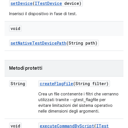
set
Device
(
ITest
Device
device)
Inserisci il dispositivo in fase di test.
void
set
Native
Test
Device
Path
(String path)
Metodi protetti
String
create
Flag
File
(String filter)
Crea un file contenente i filtri che verranno
utilizzati tramite --gtest_flagfile per
evitare limitazioni del sistema operativo
nelle dimensioni degli argomenti.
void
execute
Command
By
Script
(
ITest