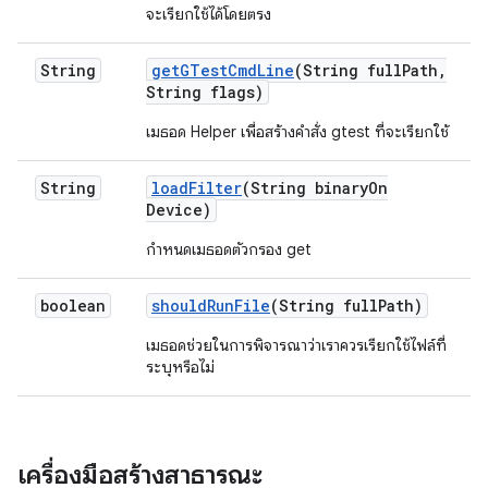
จะเรียกใช้ได้โดยตรง
String
get
GTest
Cmd
Line
(String full
Path
,
String flags)
เมธอด Helper เพื่อสร้างคำสั่ง gtest ที่จะเรียกใช้
String
load
Filter
(String binary
On
Device)
กำหนดเมธอดตัวกรอง get
boolean
should
Run
File
(String full
Path)
เมธอดช่วยในการพิจารณาว่าเราควรเรียกใช้ไฟล์ที่
ระบุหรือไม่
เครื่องมือสร้างสาธารณะ