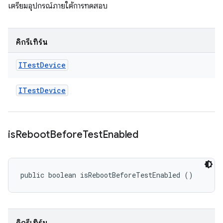
เตรียมอุปกรณ์ภายใต้การทดสอบ
คิกรีเทิร์น
ITest
Device
ITest
Device
is
Reboot
Before
Test
Enabled
public boolean isRebootBeforeTestEnabled ()