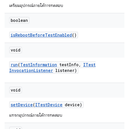
เตรียมอุปกรณ์ภายใต้การทดสอบ
boolean
is
Reboot
Before
Test
Enabled
()
void
run
(
Test
Information
test
Info
,
ITest
Invocation
Listener
listener)
void
set
Device
(
ITest
Device
device)
แทรกอุปกรณ์ภายใต้การทดสอบ