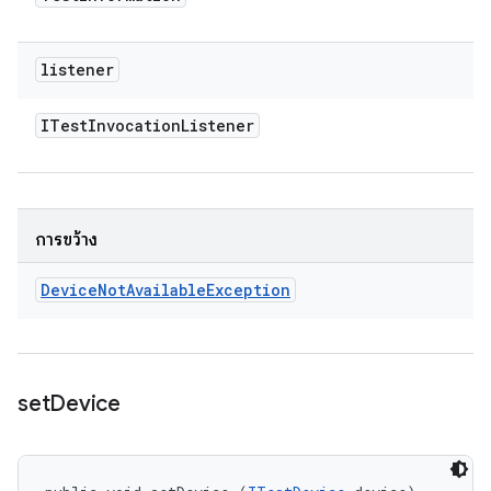
listener
ITest
Invocation
Listener
การขว้าง
Device
Not
Available
Exception
set
Device