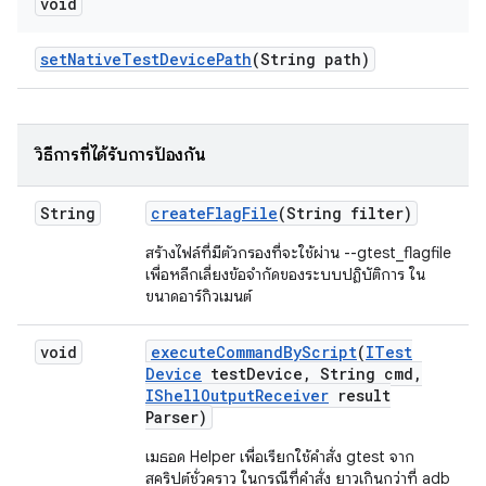
void
set
Native
Test
Device
Path
(String path)
วิธีการที่ได้รับการป้องกัน
String
create
Flag
File
(String filter)
สร้างไฟล์ที่มีตัวกรองที่จะใช้ผ่าน --gtest_flagfile
เพื่อหลีกเลี่ยงข้อจำกัดของระบบปฏิบัติการ ใน
ขนาดอาร์กิวเมนต์
void
execute
Command
By
Script
(
ITest
Device
test
Device
,
String cmd
,
IShell
Output
Receiver
result
Parser)
เมธอด Helper เพื่อเรียกใช้คำสั่ง gtest จาก
สคริปต์ชั่วคราว ในกรณีที่คำสั่ง ยาวเกินกว่าที่ adb