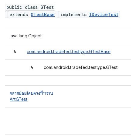
public class GTest
extends
GTestBase
implements
IDeviceTest
java.lang.Object
↳
com.android.tradefed.testtype.GTestBase
↳
com.android.tradefed.testtype.GTest
คลาสย่อยโดยตรงที่ทราบ
ArtGTest