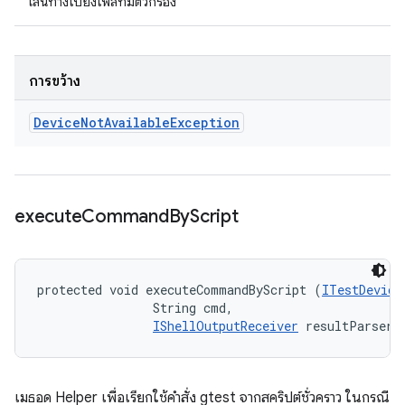
เส้นทางไปยังไฟล์ที่มีตัวกรอง
การขว้าง
Device
Not
Available
Exception
execute
Command
By
Script
protected void executeCommandByScript (
ITestDevice
                String cmd, 

IShellOutputReceiver
 resultParser)
เมธอด Helper เพื่อเรียกใช้คำสั่ง gtest จากสคริปต์ชั่วคราว ในกรณี