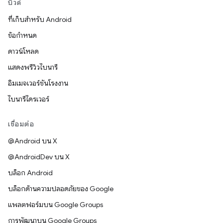
บิวด์
ที่เก็บสำหรับ Android
ข้อกำหนด
ดาวน์โหลด
แสดงพรีวิวไบนารี
อิมเมจเวอร์ชันโรงงาน
ไบนารีไดรเวอร์
เชื่อมต่อ
@Android บน X
@AndroidDev บน X
บล็อก Android
บล็อกด้านความปลอดภัยของ Google
แพลตฟอร์มบน Google Groups
การพัฒนาบน Google Groups