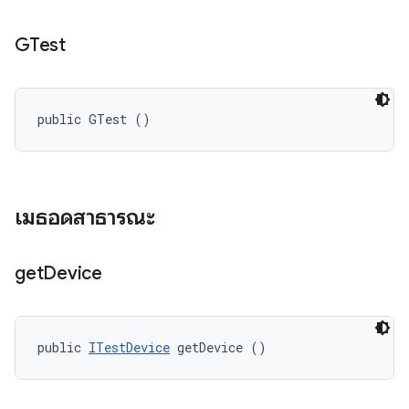
GTest
public GTest ()
เมธอดสาธารณะ
get
Device
public 
ITestDevice
 getDevice ()