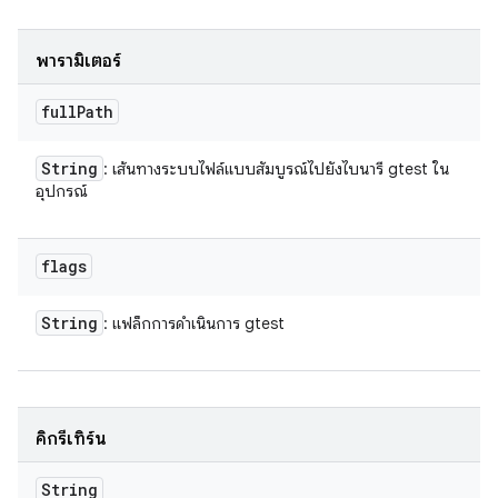
พารามิเตอร์
full
Path
String
: เส้นทางระบบไฟล์แบบสัมบูรณ์ไปยังไบนารี gtest ใน
อุปกรณ์
flags
String
: แฟล็กการดำเนินการ gtest
คิกรีเทิร์น
String