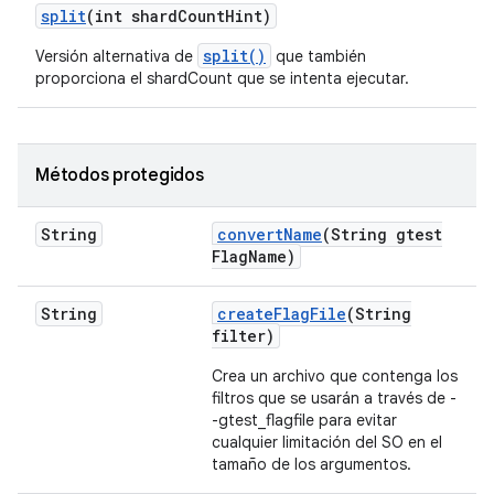
split
(int shard
Count
Hint)
split()
Versión alternativa de
que también
proporciona el shardCount que se intenta ejecutar.
Métodos protegidos
String
convert
Name
(String gtest
Flag
Name)
String
create
Flag
File
(String
filter)
Crea un archivo que contenga los
filtros que se usarán a través de -
-gtest_flagfile para evitar
cualquier limitación del SO en el
tamaño de los argumentos.