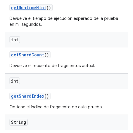
get
Runtime
Hint
()
Devuelve el tiempo de ejecución esperado de la prueba
en milisegundos.
int
get
Shard
Count
()
Devuelve el recuento de fragmentos actual.
int
get
Shard
Index
()
Obtiene el índice de fragmento de esta prueba.
String