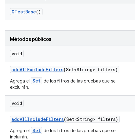
GTest
Base
()
Métodos públicos
void
add
All
Exclude
Filters
(Set<String> filters)
Set
Agrega el
de los filtros de las pruebas que se
excluirán.
void
add
All
Include
Filters
(Set<String> filters)
Set
Agrega el
de los filtros de las pruebas que se
incluirán.