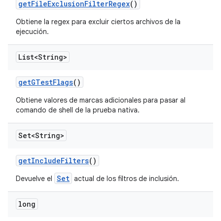
get
File
Exclusion
Filter
Regex
()
Obtiene la regex para excluir ciertos archivos de la
ejecución.
List<String>
get
GTest
Flags
()
Obtiene valores de marcas adicionales para pasar al
comando de shell de la prueba nativa.
Set<String>
get
Include
Filters
()
Set
Devuelve el
actual de los filtros de inclusión.
long