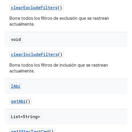
clear
Exclude
Filters
()
Borra todos los filtros de exclusión que se rastrean
actualmente.
void
clear
Include
Filters
()
Borra todos los filtros de inclusión que se rastrean
actualmente.
IAbi
get
Abi
()
List<String>
get
After
Test
Cmd
()