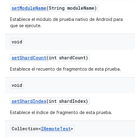
set
Module
Name
(String module
Name)
Establece el módulo de prueba nativo de Android para
que se ejecute.
void
set
Shard
Count
(int shard
Count)
Establece el recuento de fragmentos de esta prueba.
void
set
Shard
Index
(int shard
Index)
Establece el índice de fragmento de esta prueba.
Collection<
IRemote
Test
>