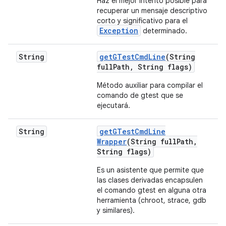
Haz el mejor intento posible para
recuperar un mensaje descriptivo
corto y significativo para el
Exception
determinado.
String
get
GTest
Cmd
Line
(String
full
Path
,
String flags)
Método auxiliar para compilar el
comando de gtest que se
ejecutará.
String
get
GTest
Cmd
Line
Wrapper
(String full
Path
,
String flags)
Es un asistente que permite que
las clases derivadas encapsulen
el comando gtest en alguna otra
herramienta (chroot, strace, gdb
y similares).