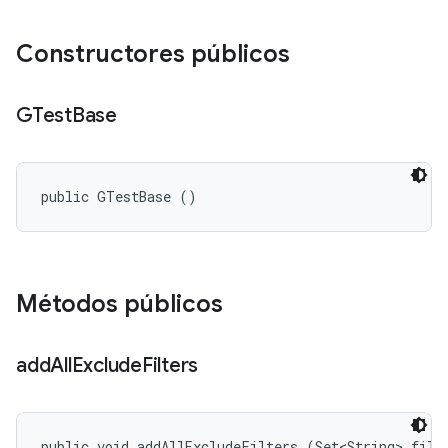
Constructores públicos
GTest
Base
public GTestBase ()
Métodos públicos
add
All
Exclude
Filters
public void addAllExcludeFilters (Set<String> filt