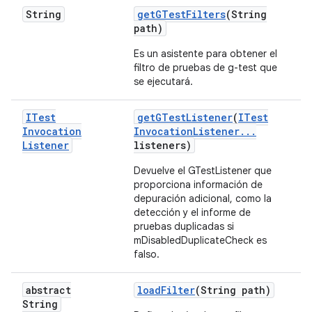
String
get
GTest
Filters
(String
path)
Es un asistente para obtener el
filtro de pruebas de g-test que
se ejecutará.
ITest
get
GTest
Listener
(
ITest
Invocation
Invocation
Listener
.
.
.
Listener
listeners)
Devuelve el GTestListener que
proporciona información de
depuración adicional, como la
detección y el informe de
pruebas duplicadas si
mDisabledDuplicateCheck es
falso.
abstract
load
Filter
(String path)
String