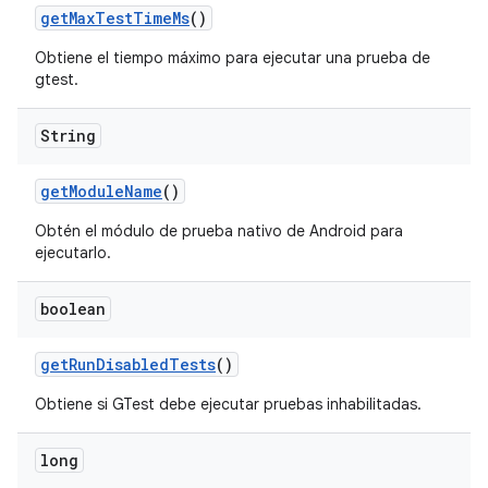
get
Max
Test
Time
Ms
()
Obtiene el tiempo máximo para ejecutar una prueba de
gtest.
String
get
Module
Name
()
Obtén el módulo de prueba nativo de Android para
ejecutarlo.
boolean
get
Run
Disabled
Tests
()
Obtiene si GTest debe ejecutar pruebas inhabilitadas.
long