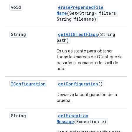
void
erase
Prepended
File
Name
(Set<String> filters
,
String filename)
String
get
All
GTest
Flags
(String
path)
Es un asistente para obtener
todas las marcas de GTest que se
pasarán al comando de shell de
adb.
IConfiguration
get
Configuration
()
Devuelve la configuración de la
prueba.
String
get
Exception
Message
(Exception e)