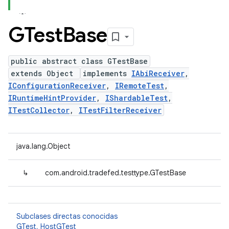
GTest
Base
public abstract class GTestBase
extends Object
implements
IAbiReceiver
,
IConfigurationReceiver
,
IRemoteTest
,
IRuntimeHintProvider
,
IShardableTest
,
ITestCollector
,
ITestFilterReceiver
java.lang.Object
↳
com.android.tradefed.testtype.GTestBase
Subclases directas conocidas
GTest
,
HostGTest