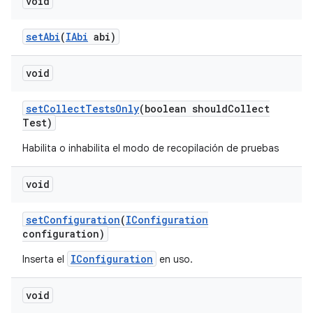
void
set
Abi
(
IAbi
abi)
void
set
Collect
Tests
Only
(boolean should
Collect
Test)
Habilita o inhabilita el modo de recopilación de pruebas
void
set
Configuration
(
IConfiguration
configuration)
IConfiguration
Inserta el
en uso.
void