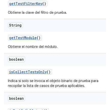
get
Test
Filter
Key
()
Obtiene la clave del filtro de prueba.
String
get
Test
Module
()
Obtiene el nombre del módulo.
boolean
is
Collect
Tests
Only
()
Indica si solo se invoca el objeto binario de prueba para
recopilar la lista de casos de prueba aplicables.
boolean