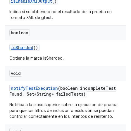
is
Enable
Xml
Output
()
Indica si se obtiene o no el resultado de la prueba en
formato XML de gtest.
boolean
is
Sharded
()
Obtiene la marca isSharded.
void
notify
Test
Execution
(boolean incomplete
Test
Found
,
Set<String> failed
Tests)
Notifica a la clase superior sobre la ejecución de prueba
para que los filtros de inclusión o exclusión se puedan
controlar correctamente en los intentos de reintento.