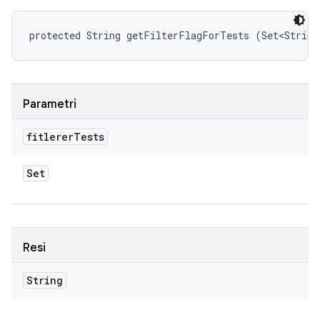
protected String getFilterFlagForTests (Set<String
Parametri
fitlerer
Tests
Set
Resi
String