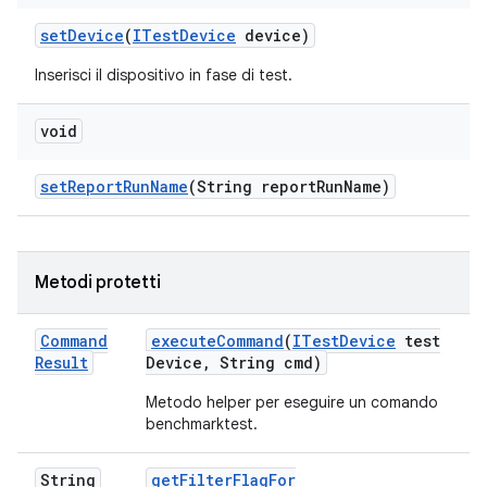
set
Device
(
ITest
Device
device)
Inserisci il dispositivo in fase di test.
void
set
Report
Run
Name
(String report
Run
Name)
Metodi protetti
Command
execute
Command
(
ITest
Device
test
Result
Device
,
String cmd)
Metodo helper per eseguire un comando
benchmarktest.
String
get
Filter
Flag
For