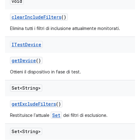
void
clear
Include
Filters
()
Elimina tutti i filtri di inclusione attualmente monitorati.
ITest
Device
get
Device
()
Ottieni il dispositivo in fase di test.
Set<String>
get
Exclude
Filters
()
Set
Restituisce l'attuale
dei filtri di esclusione.
Set<String>