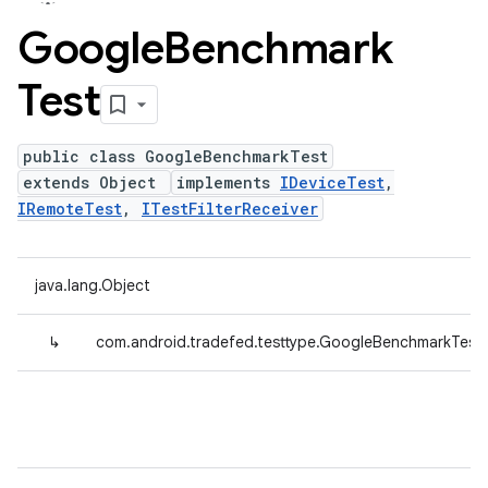
Google
Benchmark
Test
public class GoogleBenchmarkTest
extends Object
implements
IDeviceTest
,
IRemoteTest
,
ITestFilterReceiver
java.lang.Object
↳
com.android.tradefed.testtype.GoogleBenchmarkTest