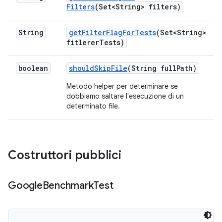
Filters
(Set<String> filters)
String
get
Filter
Flag
For
Tests
(Set<String>
fitlerer
Tests)
boolean
should
Skip
File
(String full
Path)
Metodo helper per determinare se
dobbiamo saltare l'esecuzione di un
determinato file.
Costruttori pubblici
Google
Benchmark
Test