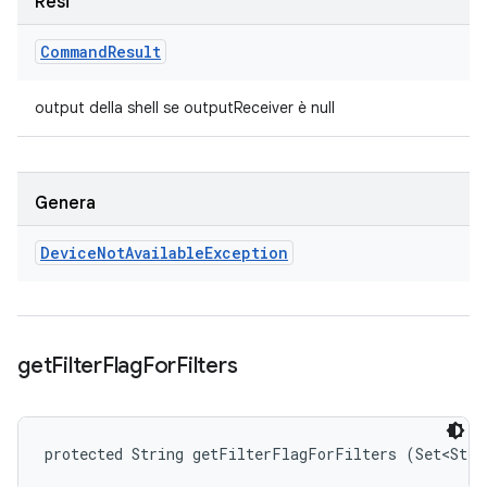
Resi
Command
Result
output della shell se outputReceiver è null
Genera
Device
Not
Available
Exception
get
Filter
Flag
For
Filters
protected String getFilterFlagForFilters (Set<Stri