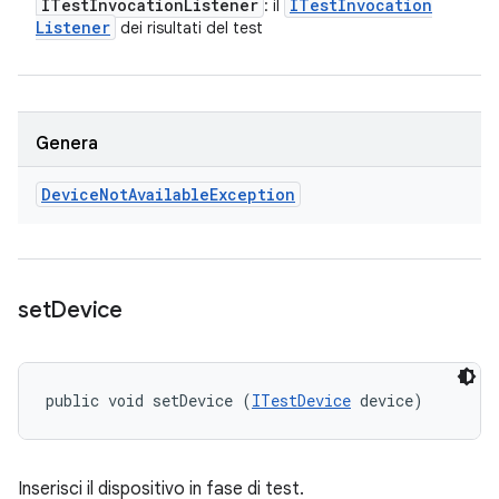
ITest
Invocation
Listener
ITest
Invocation
: il
Listener
dei risultati del test
Genera
Device
Not
Available
Exception
set
Device
public void setDevice (
ITestDevice
 device)
Inserisci il dispositivo in fase di test.