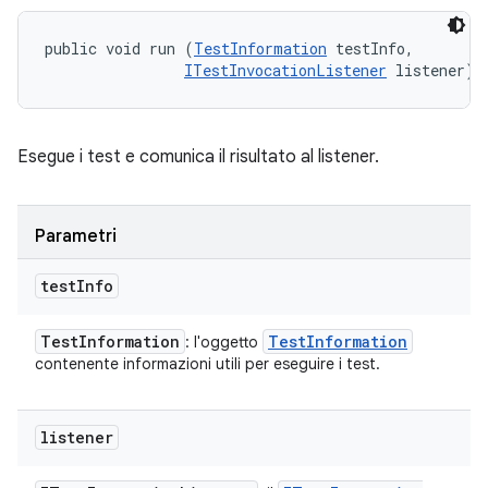
public void run (
TestInformation
 testInfo, 

ITestInvocationListener
 listener)
Esegue i test e comunica il risultato al listener.
Parametri
test
Info
Test
Information
Test
Information
: l'oggetto
contenente informazioni utili per eseguire i test.
listener