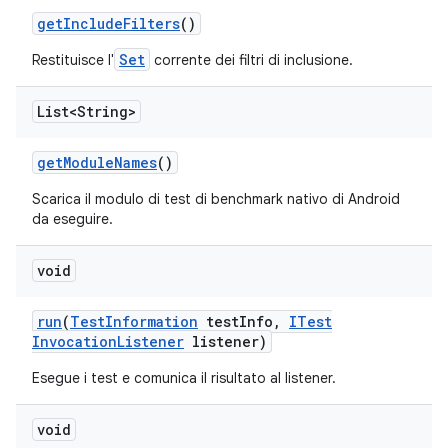
get
Include
Filters
()
Set
Restituisce l'
corrente dei filtri di inclusione.
List<String>
get
Module
Names
()
Scarica il modulo di test di benchmark nativo di Android
da eseguire.
void
run
(
Test
Information
test
Info
,
ITest
Invocation
Listener
listener)
Esegue i test e comunica il risultato al listener.
void