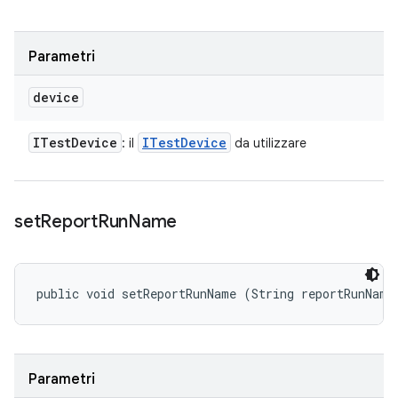
Parametri
device
ITest
Device
ITest
Device
: il
da utilizzare
set
Report
Run
Name
public void setReportRunName (String reportRunName
Parametri