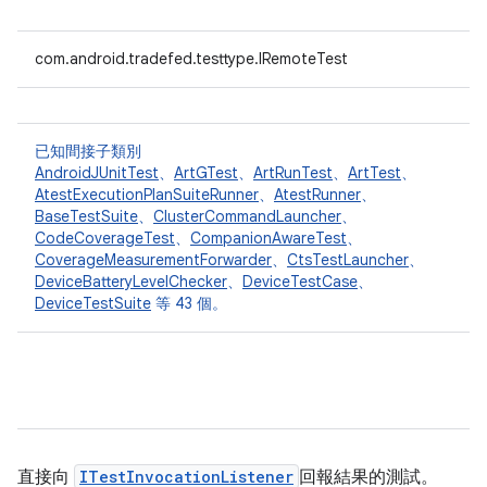
com.android.tradefed.testtype.IRemoteTest
已知間接子類別
AndroidJUnitTest
、
ArtGTest
、
ArtRunTest
、
ArtTest
、
AtestExecutionPlanSuiteRunner
、
AtestRunner
、
BaseTestSuite
、
ClusterCommandLauncher
、
CodeCoverageTest
、
CompanionAwareTest
、
CoverageMeasurementForwarder
、
CtsTestLauncher
、
DeviceBatteryLevelChecker
、
DeviceTestCase
、
DeviceTestSuite
等 43 個。
直接向
ITestInvocationListener
回報結果的測試。