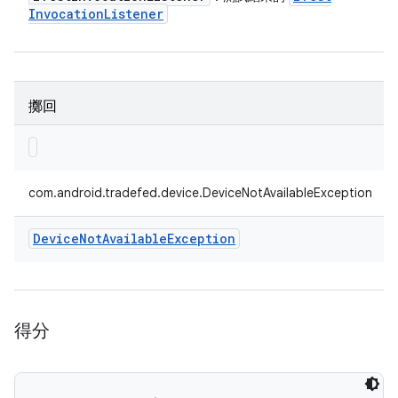
Invocation
Listener
擲回
com.android.tradefed.device.DeviceNotAvailableException
Device
Not
Available
Exception
得分