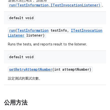
這個方法已淘汰， 請改用
run(TestInformation,ITestInvocationListener)
。
default void
run
(
Test
Information
test
Info
,
ITest
Invocation
Listener
listener)
Runs the tests, and reports result to the listener.
default void
set
Retry
Attempt
Number
(int attempt
Number)
設定測試的重試次數。
公用方法