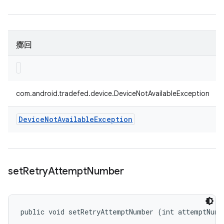
擲回
com.android.tradefed.device.DeviceNotAvailableException
Device
Not
Available
Exception
set
Retry
Attempt
Number
public void setRetryAttemptNumber (int attemptNumb