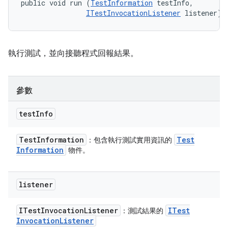
public void run (
TestInformation
 testInfo, 

ITestInvocationListener
 listener)
執行測試，並向接聽程式回報結果。
參數
test
Info
Test
Information
Test
：包含執行測試實用資訊的
Information
物件。
listener
ITest
Invocation
Listener
ITest
：測試結果的
Invocation
Listener