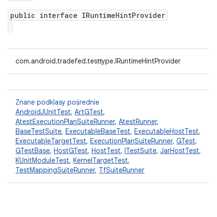
public interface IRuntimeHintProvider
com.android.tradefed.testtype.IRuntimeHintProvider
Znane podklasy pośrednie
AndroidJUnitTest
,
ArtGTest
,
AtestExecutionPlanSuiteRunner
,
AtestRunner
,
BaseTestSuite
,
ExecutableBaseTest
,
ExecutableHostTest
,
ExecutableTargetTest
,
ExecutionPlanSuiteRunner
,
GTest
,
GTestBase
,
HostGTest
,
HostTest
,
ITestSuite
,
JarHostTest
,
KUnitModuleTest
,
KernelTargetTest
,
TestMappingSuiteRunner
,
TfSuiteRunner