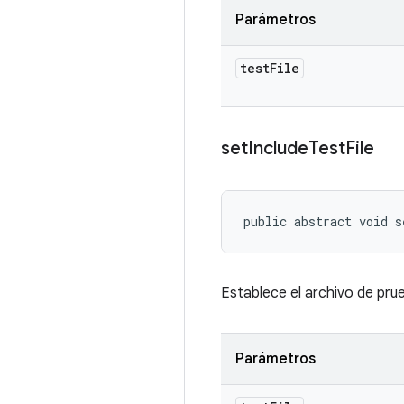
Parámetros
test
File
set
Include
Test
File
public abstract void 
Establece el archivo de prue
Parámetros