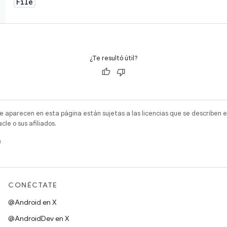
File
¿Te resultó útil?
e aparecen en esta página están sujetas a las licencias que se describen e
e o sus afiliados.
)
CONÉCTATE
@Android en X
@AndroidDev en X