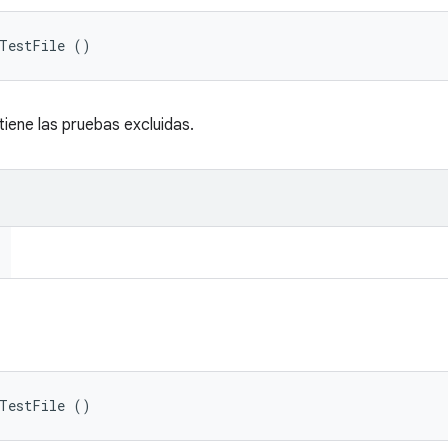
eTestFile ()
iene las pruebas excluidas.
eTestFile ()