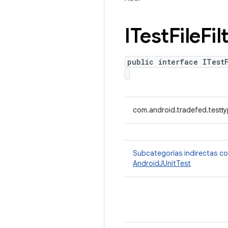
ITest
File
Fil
public interface ITestF
com.android.tradefed.testtyp
Subcategorías indirectas c
AndroidJUnitTest