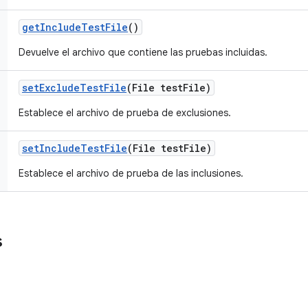
get
Include
Test
File
()
Devuelve el archivo que contiene las pruebas incluidas.
set
Exclude
Test
File
(File test
File)
Establece el archivo de prueba de exclusiones.
set
Include
Test
File
(File test
File)
Establece el archivo de prueba de las inclusiones.
s