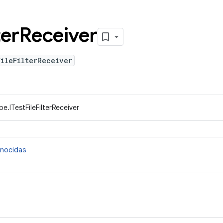
ter
Receiver
ileFilterReceiver
e.ITestFileFilterReceiver
onocidas