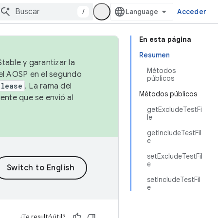
/
Acceder
En esta página
Resumen
table y garantizar la
Métodos
 el AOSP en el segundo
públicos
elease
. La rama del
Métodos públicos
ente que se envió al
getExcludeTestFi
le
getIncludeTestFil
e
setExcludeTestFil
e
setIncludeTestFil
e
¿Te resultó útil?