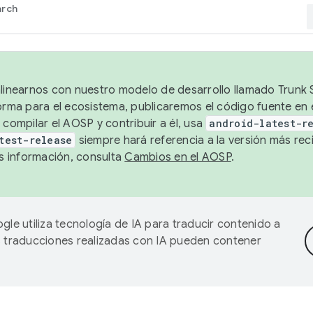
arch
alinearnos con nuestro modelo de desarrollo llamado Trunk S
forma para el ecosistema, publicaremos el código fuente en
 compilar el AOSP y contribuir a él, usa
android-latest-r
test-release
siempre hará referencia a la versión más reci
 información, consulta
Cambios en el AOSP
.
gle utiliza tecnología de IA para traducir contenido a
as traducciones realizadas con IA pueden contener