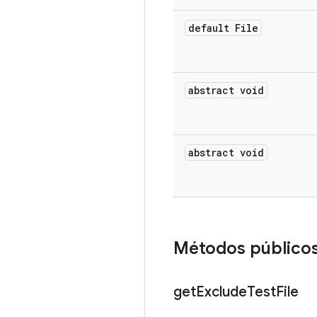
default File
abstract void
abstract void
Métodos público
get
Exclude
Test
File