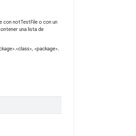
ye con notTestFile o con un
contener una lista de
ackage>.<class>, <package>.