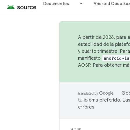
Documentos
Android Code Se
A partir de 2026, para 
estabilidad de la plata
y cuarto trimestre. Para
manifiesto
android-la
AOSP. Para obtener más
Goo
tu idioma preferido. L
errores.
AOSP