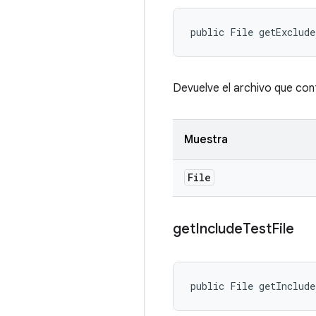
public File getExclud
Devuelve el archivo que cont
Muestra
File
get
Include
Test
File
public File getInclud