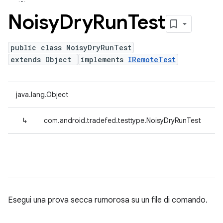
Noisy
Dry
Run
Test
public class NoisyDryRunTest
extends Object
implements
IRemoteTest
java.lang.Object
↳
com.android.tradefed.testtype.NoisyDryRunTest
Esegui una prova secca rumorosa su un file di comando.