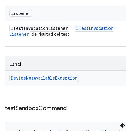
listener
ITest
Invocation
Listener
ITest
Invocation
: il
Listener
dei risultati del test
Lanci
Device
Not
Available
Exception
test
Sandbox
Command