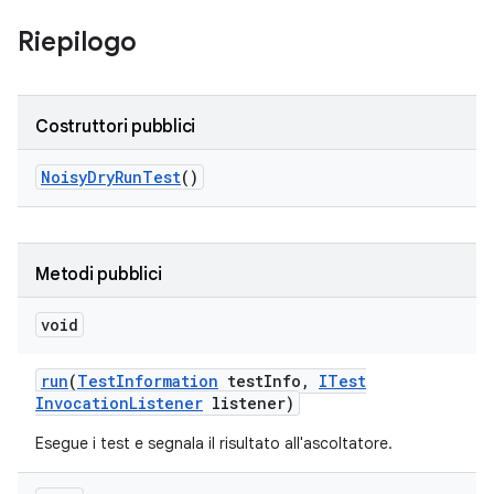
Riepilogo
Costruttori pubblici
Noisy
Dry
Run
Test
()
Metodi pubblici
void
run
(
Test
Information
test
Info
,
ITest
Invocation
Listener
listener)
Esegue i test e segnala il risultato all'ascoltatore.