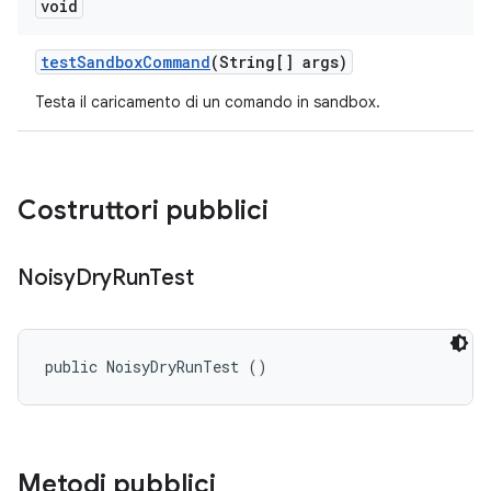
void
test
Sandbox
Command
(String[] args)
Testa il caricamento di un comando in sandbox.
Costruttori pubblici
Noisy
Dry
Run
Test
public NoisyDryRunTest ()
Metodi pubblici