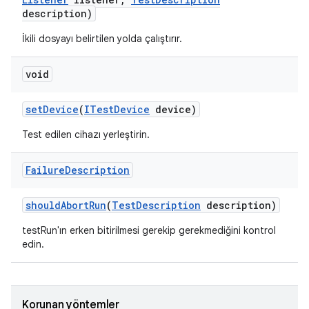
description)
İkili dosyayı belirtilen yolda çalıştırır.
void
set
Device
(
ITest
Device
device)
Test edilen cihazı yerleştirin.
Failure
Description
should
Abort
Run
(
Test
Description
description)
testRun'ın erken bitirilmesi gerekip gerekmediğini kontrol
edin.
Korunan yöntemler