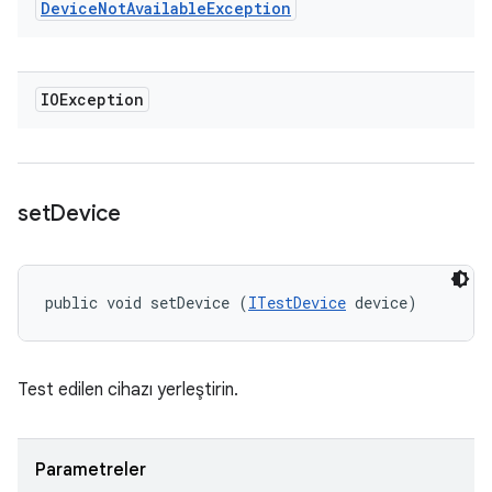
Device
Not
Available
Exception
IOException
set
Device
public void setDevice (
ITestDevice
 device)
Test edilen cihazı yerleştirin.
Parametreler