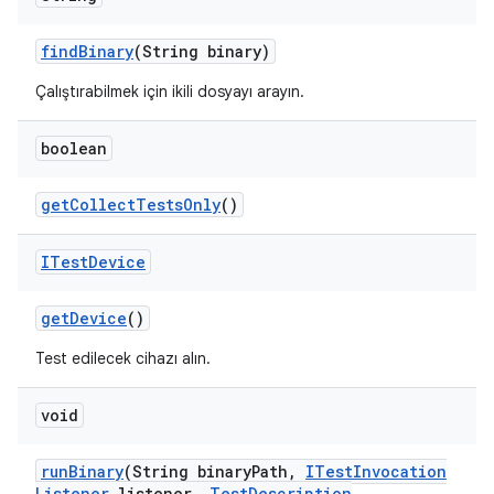
find
Binary
(String binary)
Çalıştırabilmek için ikili dosyayı arayın.
boolean
get
Collect
Tests
Only
()
ITest
Device
get
Device
()
Test edilecek cihazı alın.
void
run
Binary
(String binary
Path
,
ITest
Invocation
Listener
listener
,
Test
Description