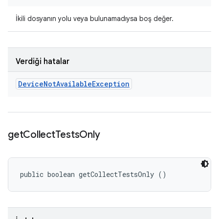
İkili dosyanın yolu veya bulunamadıysa boş değer.
Verdiği hatalar
Device
Not
Available
Exception
get
Collect
Tests
Only
public boolean getCollectTestsOnly ()