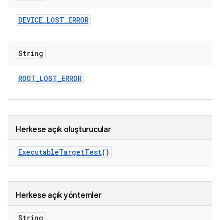
DEVICE
_
LOST
_
ERROR
String
ROOT
_
LOST
_
ERROR
Herkese açık oluşturucular
Executable
Target
Test
()
Herkese açık yöntemler
String