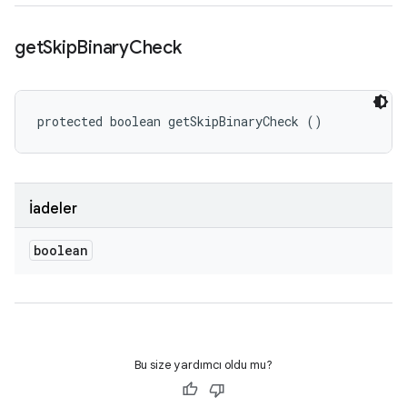
get
Skip
Binary
Check
protected boolean getSkipBinaryCheck ()
İadeler
boolean
Bu size yardımcı oldu mu?