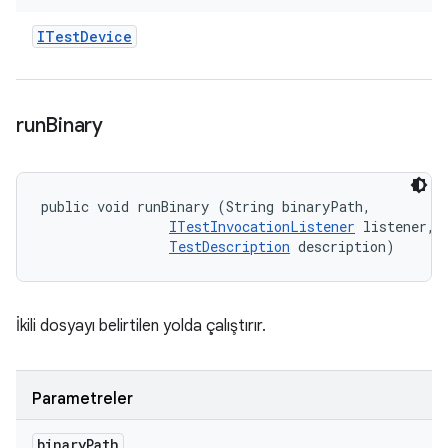
ITest
Device
run
Binary
public void runBinary (String binaryPath, 

ITestInvocationListener
 listener, 

TestDescription
 description)
İkili dosyayı belirtilen yolda çalıştırır.
Parametreler
binary
Path