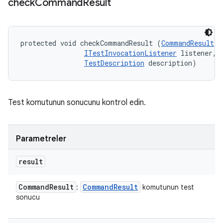
check
Command
Result
protected void checkCommandResult (
CommandResult
 r
ITestInvocationListener
 listener, 

TestDescription
 description)
Test komutunun sonucunu kontrol edin.
Parametreler
result
Command
Result
Command
Result
:
komutunun test
sonucu