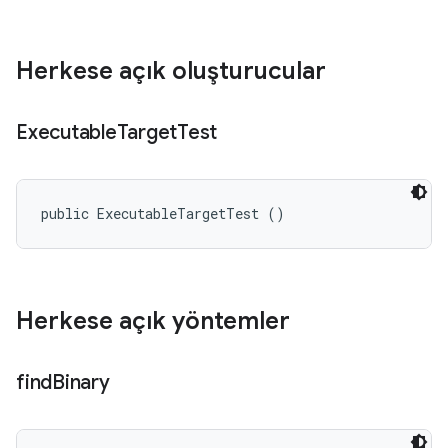
Herkese açık oluşturucular
Executable
Target
Test
public ExecutableTargetTest ()
Herkese açık yöntemler
find
Binary