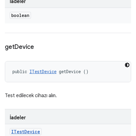
İadeler
boolean
get
Device
public 
ITestDevice
 getDevice ()
Test edilecek cihazı alın.
İadeler
ITest
Device