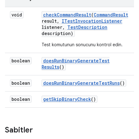
void
check
Command
Result
(
Command
Result
result
,
ITest
Invocation
Listener
listener
,
Test
Description
description)
Test komutunun sonucunu kontrol edin.
boolean
does
Run
Binary
Generate
Test
Results
()
boolean
does
Run
Binary
Generate
Test
Runs
()
boolean
get
Skip
Binary
Check
()
Sabitler