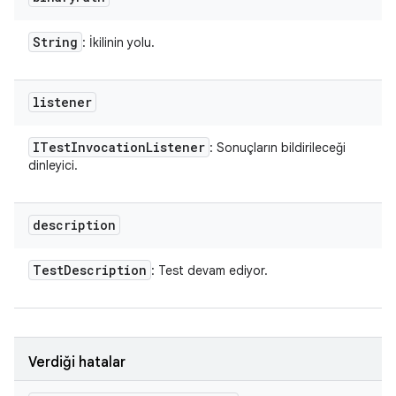
String
: İkilinin yolu.
listener
ITest
Invocation
Listener
: Sonuçların bildirileceği
dinleyici.
description
Test
Description
: Test devam ediyor.
Verdiği hatalar