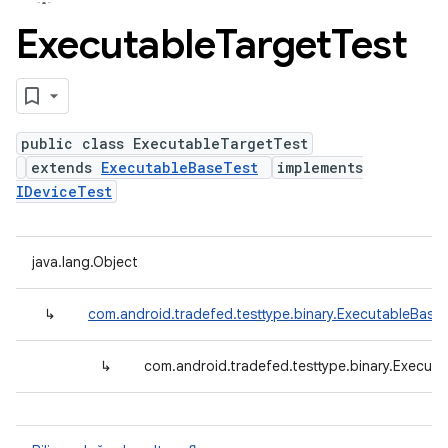
Executable
Target
Test
public class ExecutableTargetTest
extends
ExecutableBaseTest
implements
IDeviceTest
java.lang.Object
↳
com.android.tradefed.testtype.binary.ExecutableBase
↳
com.android.tradefed.testtype.binary.Execut