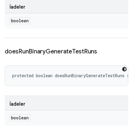
İadeler
boolean
does
Run
Binary
Generate
Test
Runs
protected boolean doesRunBinaryGenerateTestRuns ()
İadeler
boolean