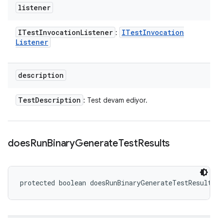
listener
ITest
Invocation
Listener
ITest
Invocation
:
Listener
description
Test
Description
: Test devam ediyor.
does
Run
Binary
Generate
Test
Results
protected boolean doesRunBinaryGenerateTestResults