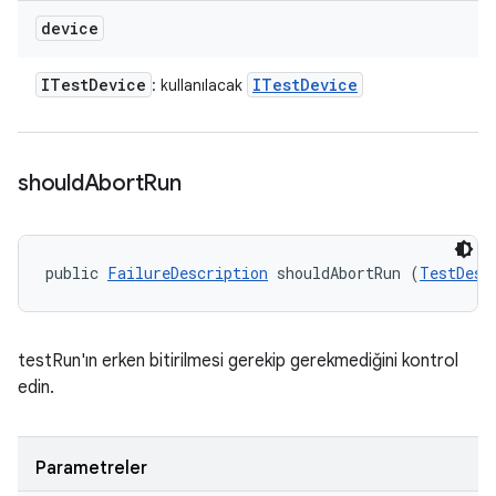
device
ITest
Device
ITest
Device
: kullanılacak
should
Abort
Run
public 
FailureDescription
 shouldAbortRun (
TestDesc
testRun'ın erken bitirilmesi gerekip gerekmediğini kontrol
edin.
Parametreler