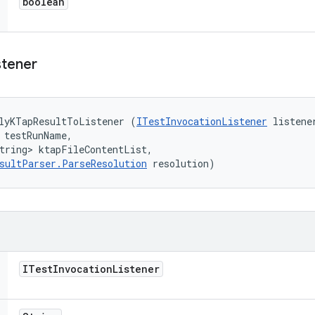
boolean
stener
lyKTapResultToListener (
ITestInvocationListener
 listener
 testRunName, 

tring> ktapFileContentList, 

sultParser.ParseResolution
 resolution)
ITest
Invocation
Listener