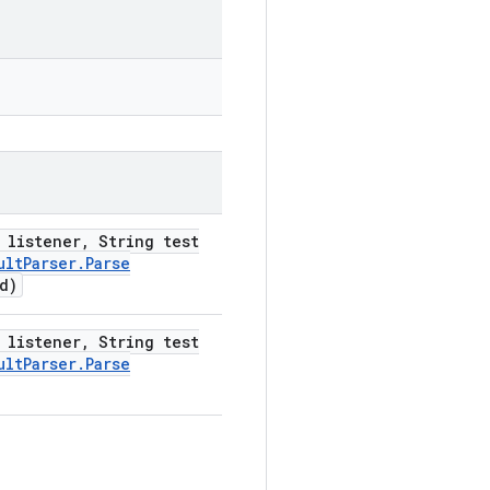
listener
,
String test
ult
Parser
.
Parse
d)
listener
,
String test
ult
Parser
.
Parse