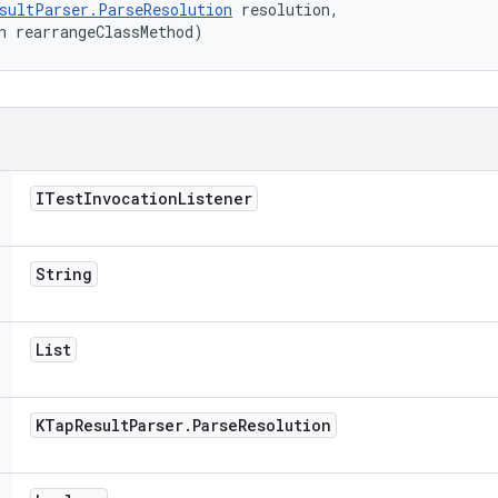
sultParser.ParseResolution
 resolution, 

n rearrangeClassMethod)
ITest
Invocation
Listener
String
List
KTap
Result
Parser
.
Parse
Resolution