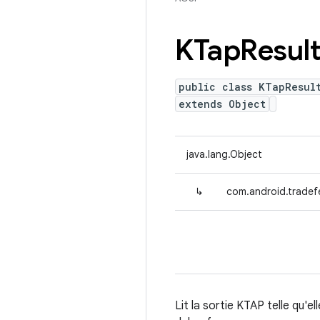
KTap
Resul
public class KTapResul
extends Object
java.lang.Object
↳
com.android.tradefe
Lit la sortie KTAP telle qu'e