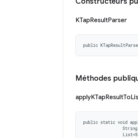
Constructeurs pu
KTap
Result
Parser
public KTapResultPars
Méthodes publiq
apply
KTap
Result
To
Li
public static void app
                String
                List<S