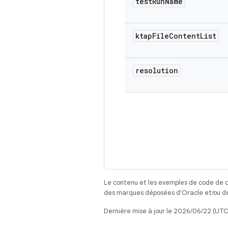
test
Run
Name
ktap
File
Content
List
resolution
Le contenu et les exemples de code de c
des marques déposées d'Oracle et/ou de 
Dernière mise à jour le 2026/06/22 (UTC