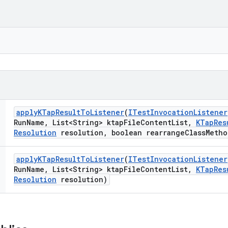
apply
KTap
Result
To
Listener
(
ITest
Invocation
Listener
Run
Name
,
List<String> ktap
File
Content
List
,
KTap
Res
Resolution
resolution
,
boolean rearrange
Class
Metho
apply
KTap
Result
To
Listener
(
ITest
Invocation
Listener
Run
Name
,
List<String> ktap
File
Content
List
,
KTap
Res
Resolution
resolution)