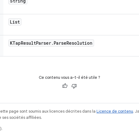
String
List
KTap
Result
Parser
.
Parse
Resolution
Ce contenu vous a-t-il été utile ?
ette page sont soumis aux licences décrites dans la
Licence de contenu
. 
ses sociétés affiliées.
).