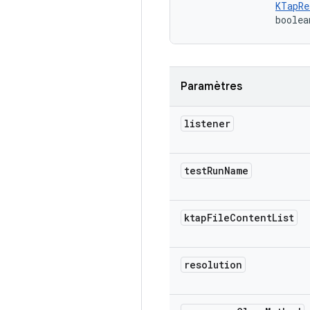
KTapRe
                boolea
Paramètres
listener
test
Run
Name
ktap
File
Content
List
resolution