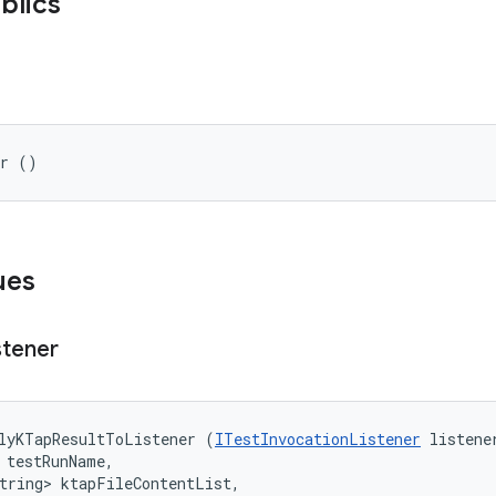
blics
er ()
ues
stener
lyKTapResultToListener (
ITestInvocationListener
 listener
 testRunName, 

tring> ktapFileContentList, 
