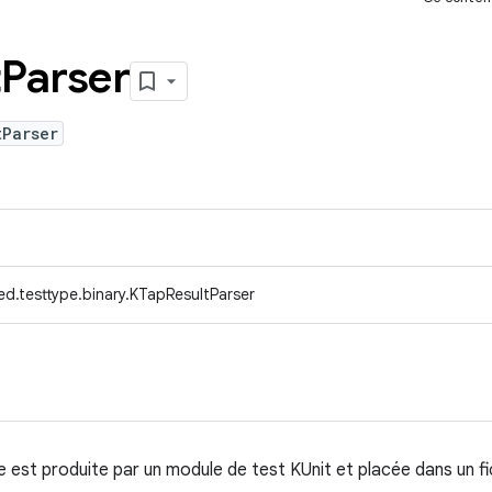
t
Parser
tParser
d.testtype.binary.KTapResultParser
lle est produite par un module de test KUnit et placée dans un fi