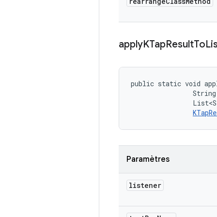
rearrange
Class
Method
apply
KTap
Result
To
Li
public static void app
                String
                List<S
KTapRe
Paramètres
listener