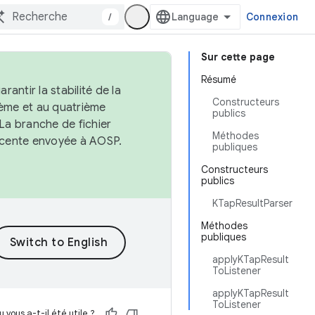
/
Connexion
Sur cette page
Résumé
antir la stabilité de la
Constructeurs
ème et au quatrième
publics
 La branche de fichier
Méthodes
récente envoyée à AOSP.
publiques
Constructeurs
publics
KTapResultParser
Méthodes
publiques
applyKTapResult
ToListener
applyKTapResult
ToListener
 vous a-t-il été utile ?