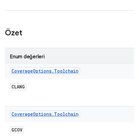
Özet
Enum değerleri
Coverage
Options
.
Toolchain
CLANG
Coverage
Options
.
Toolchain
GCOV