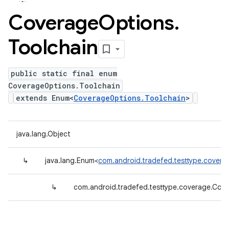
Coverage
Options
.
Toolchain
public static final enum
CoverageOptions.Toolchain
extends Enum<
CoverageOptions.Toolchain
>
java.lang.Object
↳
java.lang.Enum<
com.android.tradefed.testtype.covera
↳
com.android.tradefed.testtype.coverage.Cov