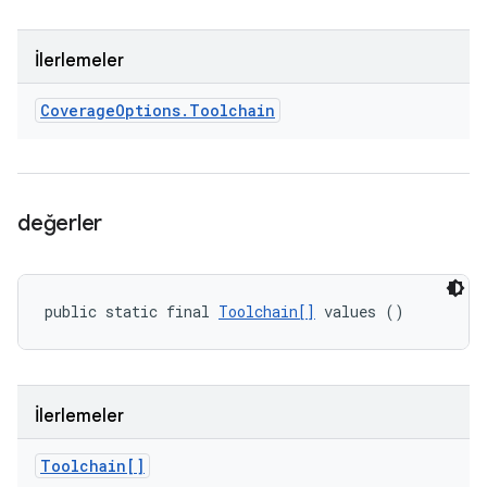
İlerlemeler
Coverage
Options
.
Toolchain
değerler
public static final 
Toolchain[]
 values ()
İlerlemeler
Toolchain[]