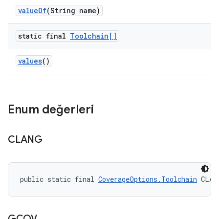
value
Of
(String name)
static final
Toolchain[]
values
()
Enum değerleri
CLANG
public static final 
CoverageOptions.Toolchain
 CLAN
GCOV