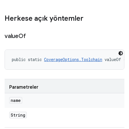
Herkese açık yöntemler
value
Of
public static 
CoverageOptions.Toolchain
 valueOf (S
Parametreler
name
String