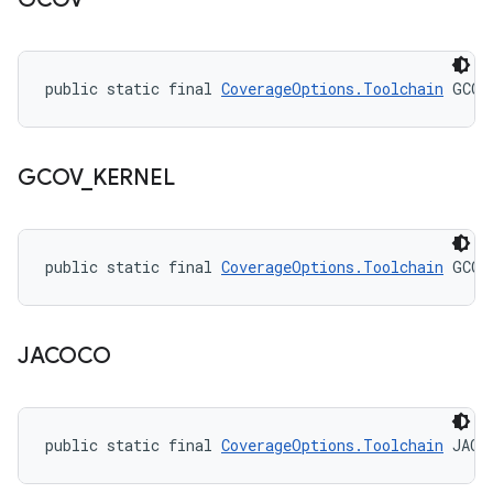
public static final 
CoverageOptions.Toolchain
 GCOV
GCOV
_
KERNEL
public static final 
CoverageOptions.Toolchain
 GCOV
JACOCO
public static final 
CoverageOptions.Toolchain
 JACO