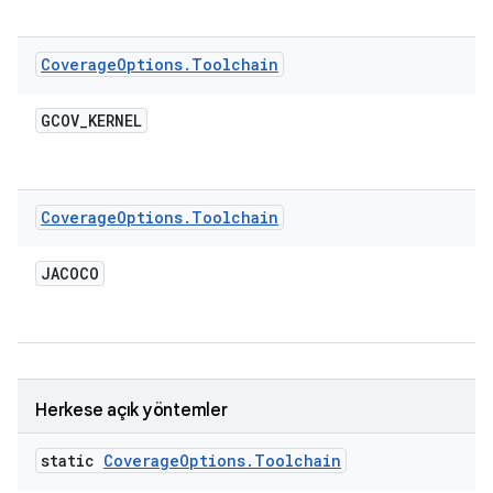
Coverage
Options
.
Toolchain
GCOV
_
KERNEL
Coverage
Options
.
Toolchain
JACOCO
Herkese açık yöntemler
static
Coverage
Options
.
Toolchain