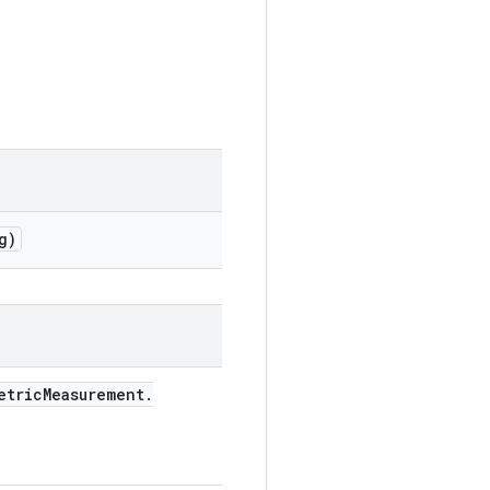
g)
etric
Measurement
.