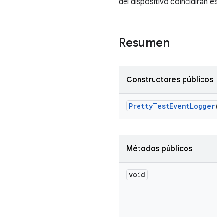
del dispositivo coincidirán 
Resumen
Constructores públicos
Pretty
Test
Event
Logger
Métodos públicos
void