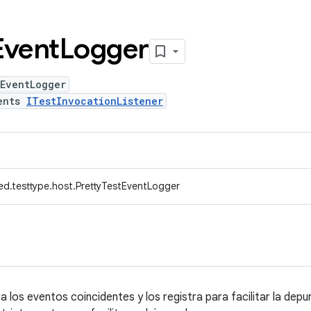
Event
Logger
tEventLogger
ents
ITestInvocationListener
ed.testtype.host.PrettyTestEventLogger
 los eventos coincidentes y los registra para facilitar la depur