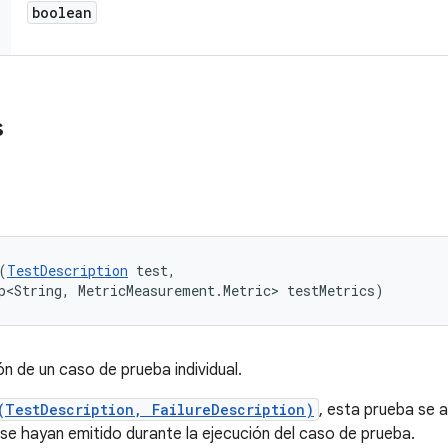
boolean
s
(
TestDescription
 test, 

p<String, MetricMeasurement.Metric> testMetrics)
ión de un caso de prueba individual.
(TestDescription, FailureDescription)
, esta prueba se 
 se hayan emitido durante la ejecución del caso de prueba.