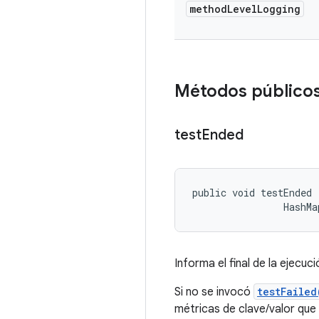
method
Level
Logging
Métodos público
test
Ended
public void testEnded 
                HashMa
Informa el final de la ejecuc
Si no se invocó
testFailed
métricas de clave/valor que