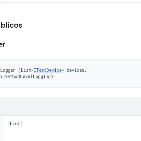
blicos
er
tLogger (List<
ITestDevice
> devices, 

an methodLevelLogging)
List