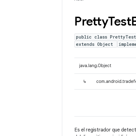
Pretty
Test
public class PrettyTes
extends Object
implem
java.lang.Object
↳
com.android.tradef
Es el registrador que detecta