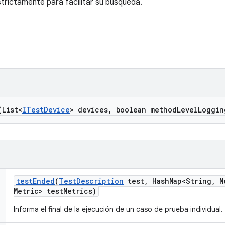
estrictamente para facilitar su búsqueda.
(List<
ITest
Device
> devices
,
boolean method
Level
Loggin
test
Ended
(
Test
Description
test
,
Hash
Map<String
,
M
Metric> test
Metrics)
Informa el final de la ejecución de un caso de prueba individual.