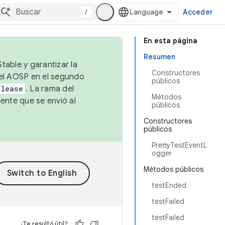
/
Acceder
En esta página
Resumen
table y garantizar la
Constructores
 el AOSP en el segundo
públicos
elease
. La rama del
Métodos
ente que se envió al
públicos
Constructores
públicos
PrettyTestEventL
ogger
Métodos públicos
testEnded
testFailed
testFailed
¿Te resultó útil?