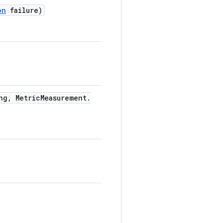
on
failure)
ng
,
Metric
Measurement
.