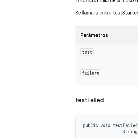
Informa la falla de un caso d
Se llamará entre testStarte
Parámetros
test
failure
test
Failed
public void testFailed
                String