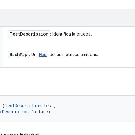
Test
Description
: Identifica la prueba.
Hash
Map
Map
: Un
de las métricas emitidas.
 (
TestDescription
 test, 

eDescription
 failure)