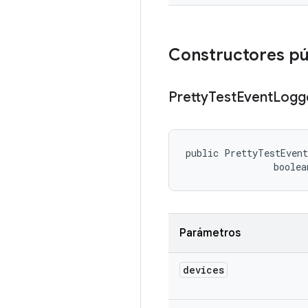
Constructores pú
Pretty
Test
Event
Logg
public PrettyTestEven
                boole
Parámetros
devices