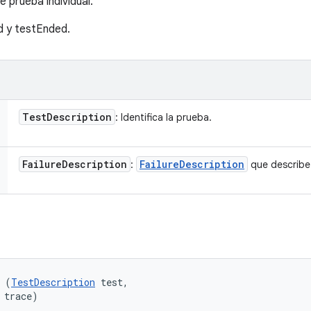
e prueba individual.
d y testEnded.
Test
Description
: Identifica la prueba.
Failure
Description
Failure
Description
:
que describe 
 (
TestDescription
 test, 

 trace)