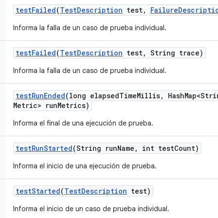
test
Failed
(
Test
Description
test
,
Failure
Descripti
Informa la falla de un caso de prueba individual.
test
Failed
(
Test
Description
test
,
String trace)
Informa la falla de un caso de prueba individual.
test
Run
Ended
(long elapsed
Time
Millis
,
Hash
Map<Stri
Metric> run
Metrics)
Informa el final de una ejecución de prueba.
test
Run
Started
(String run
Name
,
int test
Count)
Informa el inicio de una ejecución de prueba.
test
Started
(
Test
Description
test)
Informa el inicio de un caso de prueba individual.