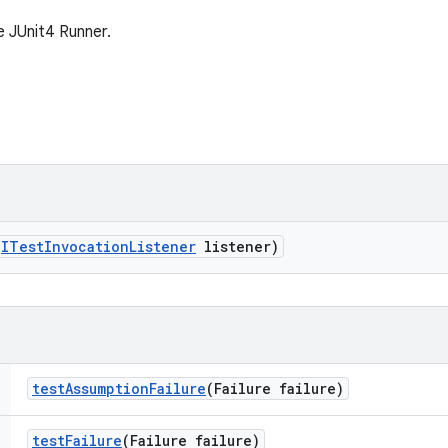
 JUnit4 Runner.
(
ITest
Invocation
Listener
listener)
test
Assumption
Failure
(Failure failure)
test
Failure
(Failure failure)