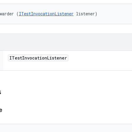
warder (
ITestInvocationListener
 listener)
ITest
Invocation
Listener
s
e