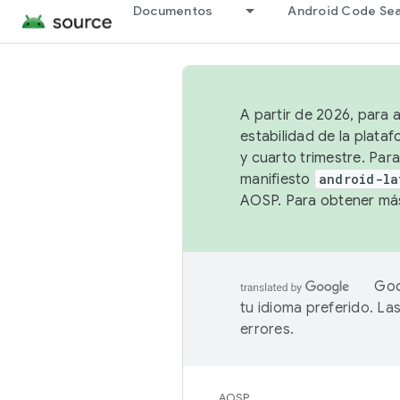
Documentos
Android Code Se
A partir de 2026, para 
estabilidad de la plata
y cuarto trimestre. Para
manifiesto
android-la
AOSP. Para obtener más
Goo
tu idioma preferido. L
errores.
AOSP