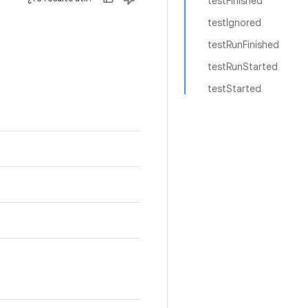
testFinished
testIgnored
testRunFinished
testRunStarted
testStarted