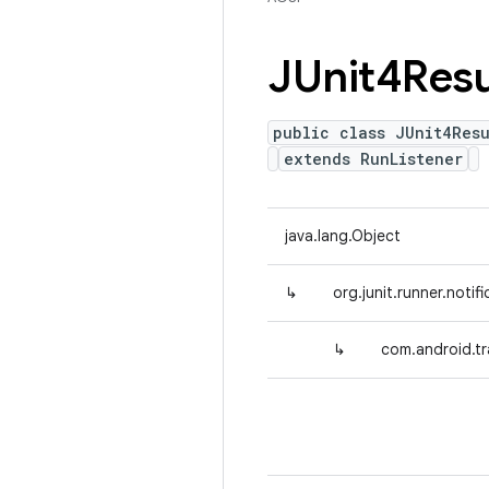
JUnit4Resu
public class JUnit4Resu
extends RunListener
java.lang.Object
↳
org.junit.runner.notif
↳
com.android.tr