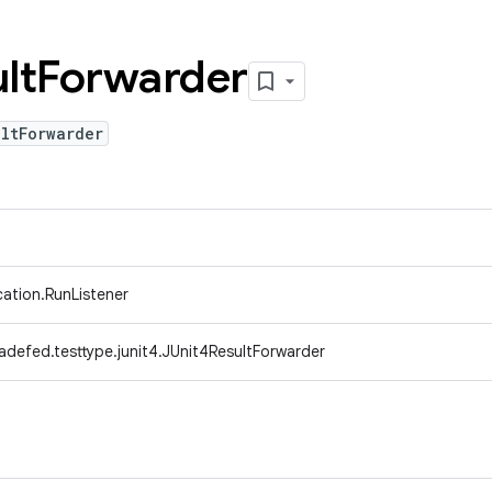
lt
Forwarder
ltForwarder
ication.RunListener
adefed.testtype.junit4.JUnit4ResultForwarder