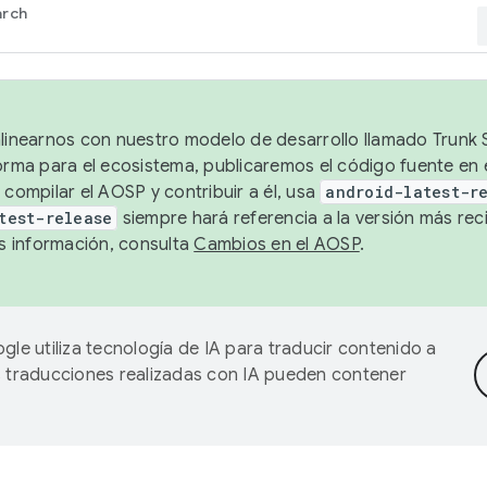
arch
alinearnos con nuestro modelo de desarrollo llamado Trunk S
forma para el ecosistema, publicaremos el código fuente en
 compilar el AOSP y contribuir a él, usa
android-latest-r
test-release
siempre hará referencia a la versión más reci
 información, consulta
Cambios en el AOSP
.
gle utiliza tecnología de IA para traducir contenido a
as traducciones realizadas con IA pueden contener