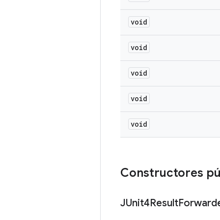
void
void
void
void
void
Constructores pú
JUnit4Result
Forward