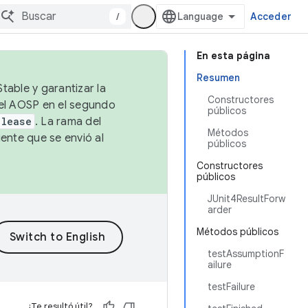
/
Acceder
En esta página
Resumen
table y garantizar la
Constructores
 el AOSP en el segundo
públicos
elease
. La rama del
Métodos
ente que se envió al
públicos
Constructores
públicos
JUnit4ResultForw
arder
Métodos públicos
testAssumptionF
ailure
testFailure
¿Te resultó útil?