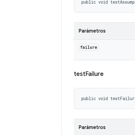
public void testAssum
Parámetros
failure
test
Failure
public void testFailu
Parámetros