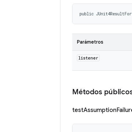
public JUnit4ResultFor
Parámetros
listener
Métodos público
test
Assumption
Failur