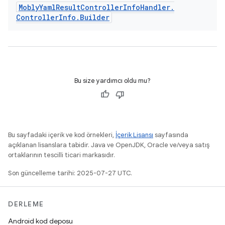
Mobly
Yaml
Result
Controller
Info
Handler
.
Controller
Info
.
Builder
Bu size yardımcı oldu mu?
Bu sayfadaki içerik ve kod örnekleri,
İçerik Lisansı
sayfasında
açıklanan lisanslara tabidir. Java ve OpenJDK, Oracle ve/veya satış
ortaklarının tescilli ticari markasıdır.
Son güncelleme tarihi: 2025-07-27 UTC.
DERLEME
Android kod deposu