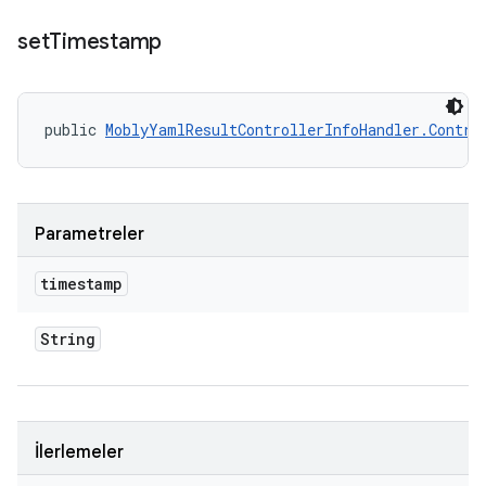
set
Timestamp
public 
MoblyYamlResultControllerInfoHandler.Contro
Parametreler
timestamp
String
İlerlemeler