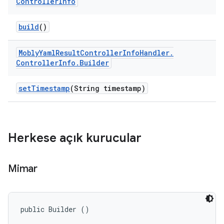
Controller
Info
build
()
Mobly
Yaml
Result
Controller
Info
Handler
.
Controller
Info
.
Builder
set
Timestamp
(String timestamp)
Herkese açık kurucular
Mimar
public Builder ()