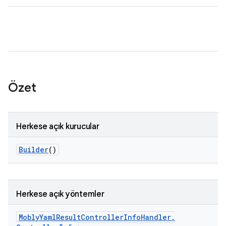
Özet
Herkese açık kurucular
Builder
()
Herkese açık yöntemler
Mobly
Yaml
Result
Controller
Info
Handler
.