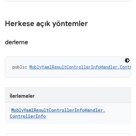
Herkese açık yöntemler
derleme
public 
MoblyYamlResultControllerInfoHandler.Contro
İlerlemeler
Mobly
Yaml
Result
Controller
Info
Handler
.
Controller
Info