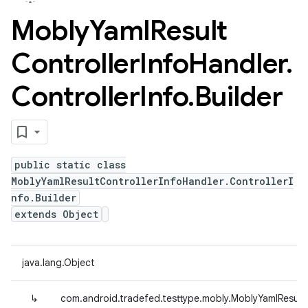
Mobly
Yaml
Result
Controller
Info
Handler
.
Controller
Info
.
Builder
public static class
MoblyYamlResultControllerInfoHandler.ControllerI
nfo.Builder
extends Object
java.lang.Object
↳
com.android.tradefed.testtype.mobly.MoblyYamlResultCo