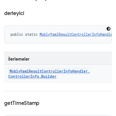
derleyici
public static 
MoblyYamlResultControllerInfoHandler
İlerlemeler
Mobly
Yaml
Result
Controller
Info
Handler
.
Controller
Info
.
Builder
get
Time
Stamp