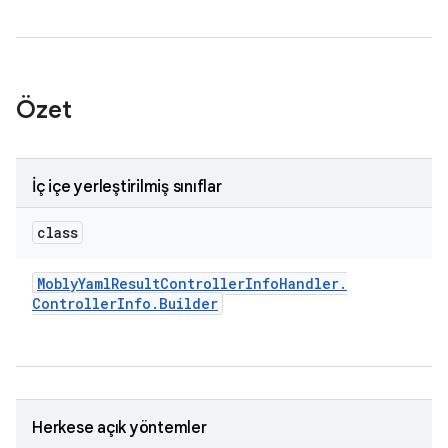
Özet
İç içe yerleştirilmiş sınıflar
class
Mobly
Yaml
Result
Controller
Info
Handler
.
Controller
Info
.
Builder
Herkese açık yöntemler