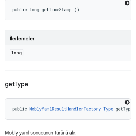
public long getTimeStamp ()
İlerlemeler
long
get
Type
public 
MoblyYamlResultHandlerFactory.Type
 getType 
Mobly yaml sonucunun türünü alır.