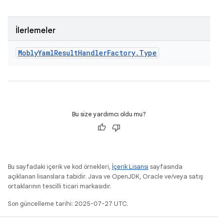
İlerlemeler
Mobly
Yaml
Result
Handler
Factory
.
Type
Bu size yardımcı oldu mu?
Bu sayfadaki içerik ve kod örnekleri,
İçerik Lisansı
sayfasında
açıklanan lisanslara tabidir. Java ve OpenJDK, Oracle ve/veya satış
ortaklarının tescilli ticari markasıdır.
Son güncelleme tarihi: 2025-07-27 UTC.