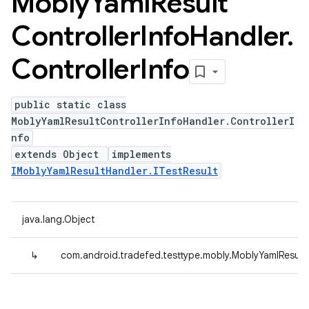
Mobly
Yaml
Result
Controller
Info
Handler
.
Controller
Info
public static class
MoblyYamlResultControllerInfoHandler.ControllerI
nfo
extends Object
implements
IMoblyYamlResultHandler.ITestResult
java.lang.Object
↳
com.android.tradefed.testtype.mobly.MoblyYamlResultC