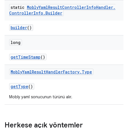
static
Mobly
Yaml
Result
Controller
Info
Handler
.
Controller
Info
.
Builder
builder
()
long
get
Time
Stamp
()
Mobly
Yaml
Result
Handler
Factory
.
Type
get
Type
()
Mobly yaml sonucunun türünü alır.
Herkese açık yöntemler