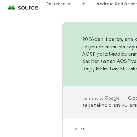
Dokümanlar
Android Kod Arama
2026'dan itibaren, ana k
sağlamak amacıyla kayn
AOSP'ye katkıda bulunm
dalı her zaman AOSP'ye 
değişiklikler
başlıklı maka
Goog
zeka teknolojisini kullanı
AOSP