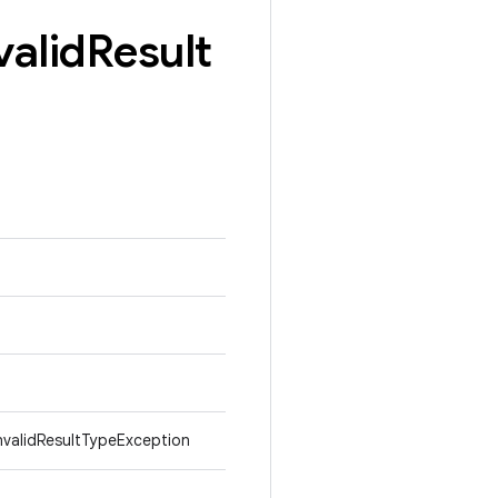
valid
Result
nvalidResultTypeException