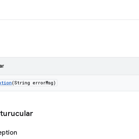
ar
ption
(String error
Msg)
turucular
eption