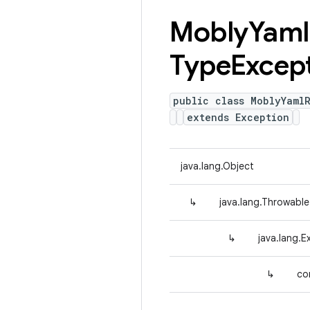
Mobly
Yaml
Type
Excep
public class MoblyYaml
extends Exception
java.lang.Object
↳
java.lang.Throwable
↳
java.lang.E
↳
co