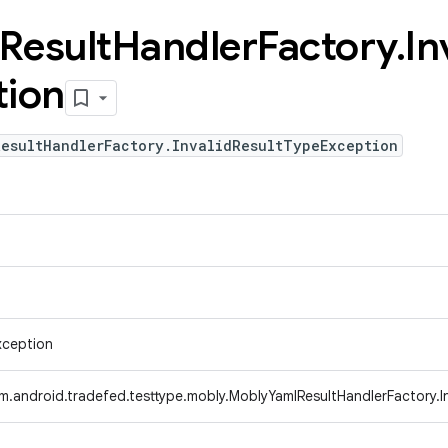
Result
Handler
Factory
.
In
tion
ResultHandlerFactory.InvalidResultTypeException
xception
m.android.tradefed.testtype.mobly.MoblyYamlResultHandlerFactory.I