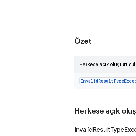
Özet
Herkese açık oluşturucul
Invalid
Result
Type
Exce
Herkese açık oluş
Invalid
Result
Type
Exc