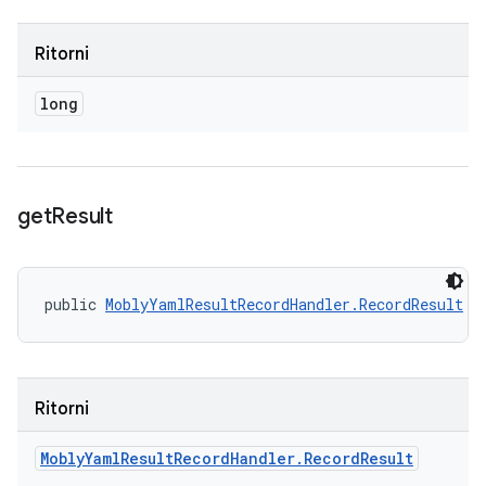
Ritorni
long
get
Result
public 
MoblyYamlResultRecordHandler.RecordResult
 g
Ritorni
Mobly
Yaml
Result
Record
Handler
.
Record
Result