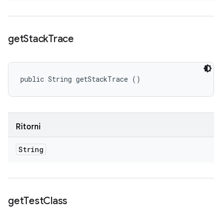
get
Stack
Trace
public String getStackTrace ()
Ritorni
String
get
Test
Class