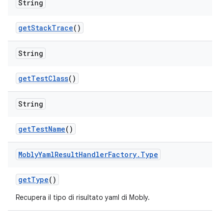
String
get
Stack
Trace
()
String
get
Test
Class
()
String
get
Test
Name
()
Mobly
Yaml
Result
Handler
Factory
.
Type
get
Type
()
Recupera il tipo di risultato yaml di Mobly.