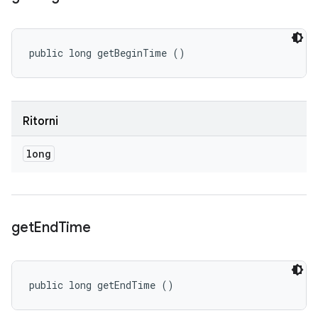
public long getBeginTime ()
Ritorni
long
get
End
Time
public long getEndTime ()