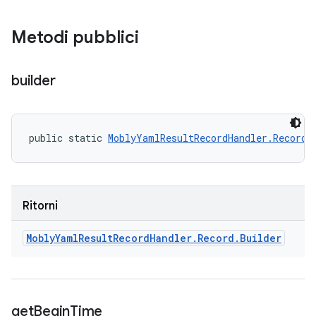
Metodi pubblici
builder
public static 
MoblyYamlResultRecordHandler.Record.
Ritorni
Mobly
Yaml
Result
Record
Handler
.
Record
.
Builder
get
Begin
Time