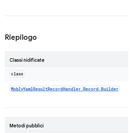
Riepilogo
Classi nidificate
class
Mobly
Yaml
Result
Record
Handler
.
Record
.
Builder
Metodi pubblici