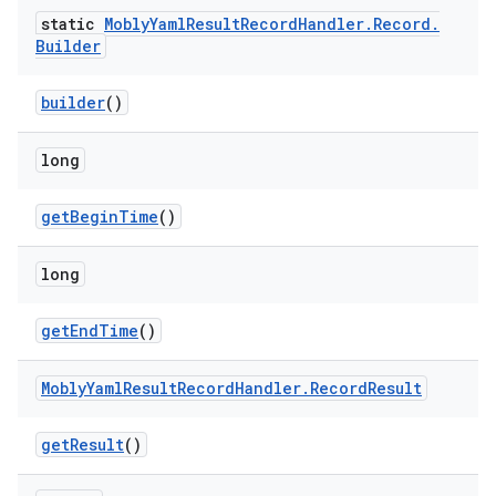
static
Mobly
Yaml
Result
Record
Handler
.
Record
.
Builder
builder
()
long
get
Begin
Time
()
long
get
End
Time
()
Mobly
Yaml
Result
Record
Handler
.
Record
Result
get
Result
()