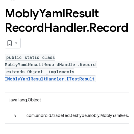
Mobly
Yaml
Result
Record
Handler
.
Record
public static class
MoblyYamlResultRecordHandler.Record
extends Object
implements
IMoblyYamlResultHandler.ITestResult
java.lang.Object
↳
com.android.tradefed.testtype.mobly.MoblyYamlResul