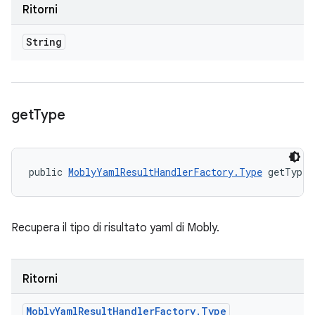
Ritorni
String
get
Type
public 
MoblyYamlResultHandlerFactory.Type
 getType 
Recupera il tipo di risultato yaml di Mobly.
Ritorni
Mobly
Yaml
Result
Handler
Factory
.
Type