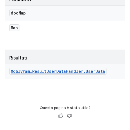
doc
Map
Map
Risultati
Mobly
Yaml
Result
User
Data
Handler
.
User
Data
Questa pagina è stata utile?