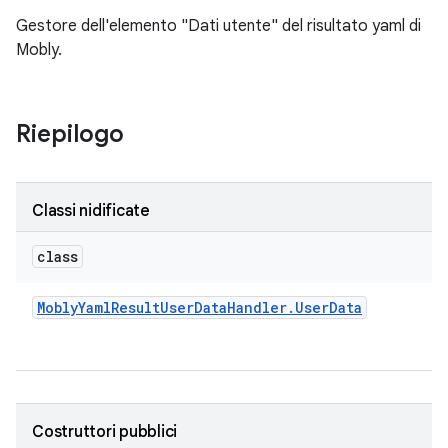
Gestore dell'elemento "Dati utente" del risultato yaml di
Mobly.
Riepilogo
Classi nidificate
class
Mobly
Yaml
Result
User
Data
Handler
.
User
Data
Costruttori pubblici