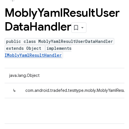
Mobly
Yaml
Result
User
Data
Handler
public class MoblyYamlResultUserDataHandler
extends Object
implements
IMoblyYamlResultHandler
java.lang.Object
↳
com.android.tradefed.testtype.mobly.MoblyYamlResul