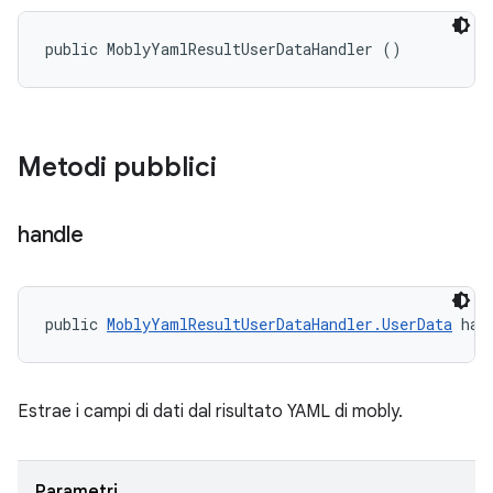
public MoblyYamlResultUserDataHandler ()
Metodi pubblici
handle
public 
MoblyYamlResultUserDataHandler.UserData
 han
Estrae i campi di dati dal risultato YAML di mobly.
Parametri