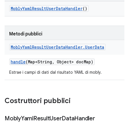
Mobly
Yaml
Result
User
Data
Handler
()
Metodi pubblici
Mobly
Yaml
Result
User
Data
Handler
.
User
Data
handle
(Map<String
,
Object> doc
Map)
Estrae i campi di dati dal risultato YAML di mobly.
Costruttori pubblici
Mobly
Yaml
Result
User
Data
Handler