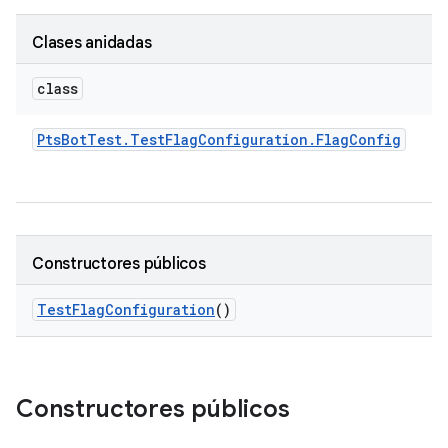
Clases anidadas
class
Pts
Bot
Test
.
Test
Flag
Configuration
.
Flag
Config
Constructores públicos
Test
Flag
Configuration
()
Constructores públicos