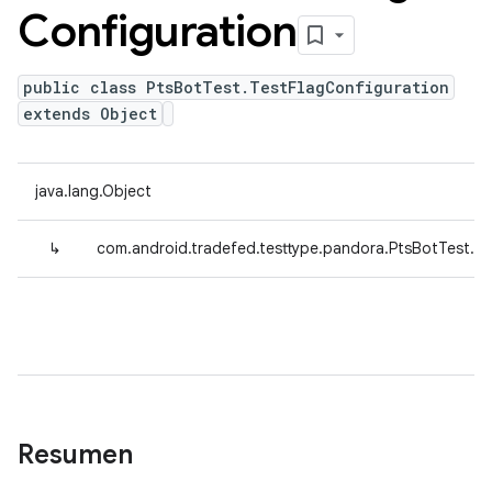
Configuration
public class PtsBotTest.TestFlagConfiguration
extends Object
java.lang.Object
↳
com.android.tradefed.testtype.pandora.PtsBotTest.Te
Resumen