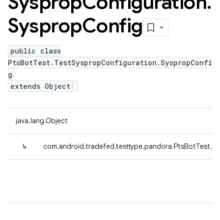
Sysprop
Configuration
.
Sysprop
Config
public class
PtsBotTest.TestSyspropConfiguration.SyspropConfi
g
extends Object
java.lang.Object
↳
com.android.tradefed.testtype.pandora.PtsBotTest.T