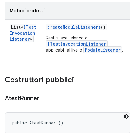
Metodi protetti
List<
ITest
create
Module
Listeners
()
Invocation
Restituisce l'elenco di
Listener
>
ITestInvocationListener
ModuleListener
applicabili al livello
.
Costruttori pubblici
Atest
Runner
public AtestRunner ()