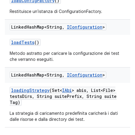
load
Config
Factory
()
Restituisce un'istanza di ConfigurationFactory.
Linked
Hash
Map<String
,
IConfiguration
>
load
Tests
()
Metodo astratto per caricare la configurazione dei test
che verranno eseguiti.
Linked
Hash
Map<String
,
IConfiguration
>
loading
Strategy
(Set<
IAbi
> abis
,
List<File>
tests
Dirs
,
String suite
Prefix
,
String suite
Tag)
La strategia di caricamento predefinita caricherà i dati
dalle risorse e dalla directory dei test.