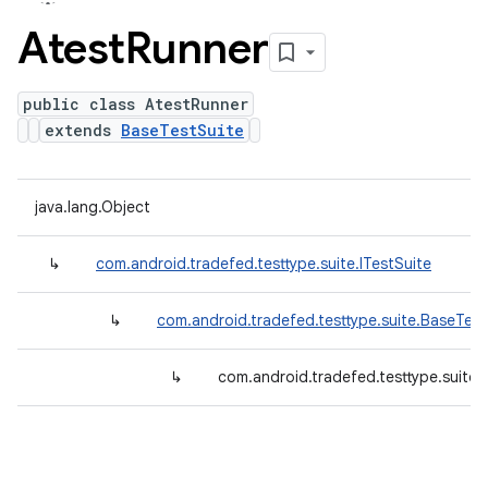
Atest
Runner
public class AtestRunner
extends
BaseTestSuite
java.lang.Object
↳
com.android.tradefed.testtype.suite.ITestSuite
↳
com.android.tradefed.testtype.suite.BaseTest
↳
com.android.tradefed.testtype.suite.