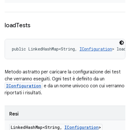
load
Tests
public LinkedHashMap<String, 
IConfiguration
> loadT
Metodo astratto per caricare la configurazione dei test
che verranno eseguiti. Ogni test è definito da un
IConfiguration
e da un nome univoco con cui verranno
riportati i risultati.
Resi
Linked
Hash
Map<String
,
IConfiguration
>