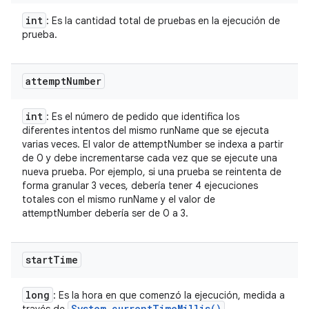
int
: Es la cantidad total de pruebas en la ejecución de
prueba.
attempt
Number
int
: Es el número de pedido que identifica los
diferentes intentos del mismo runName que se ejecuta
varias veces. El valor de attemptNumber se indexa a partir
de 0 y debe incrementarse cada vez que se ejecute una
nueva prueba. Por ejemplo, si una prueba se reintenta de
forma granular 3 veces, debería tener 4 ejecuciones
totales con el mismo runName y el valor de
attemptNumber debería ser de 0 a 3.
start
Time
long
: Es la hora en que comenzó la ejecución, medida a
System
.
current
Time
Millis(
)