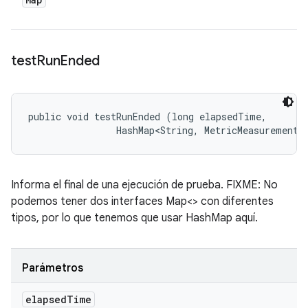
test
Run
Ended
public void testRunEnded (long elapsedTime, 

                HashMap<String, MetricMeasurement.
Informa el final de una ejecución de prueba. FIXME: No
podemos tener dos interfaces Map<> con diferentes
tipos, por lo que tenemos que usar HashMap aquí.
Parámetros
elapsed
Time