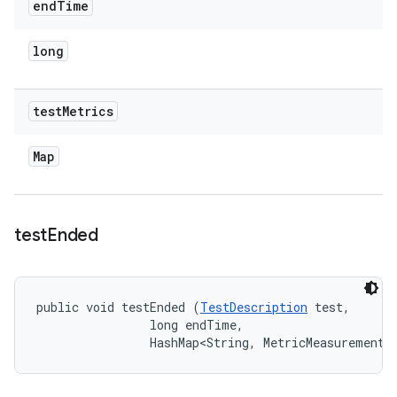
end
Time
long
test
Metrics
Map
test
Ended
public void testEnded (
TestDescription
 test, 

                long endTime, 

                HashMap<String, MetricMeasurement.