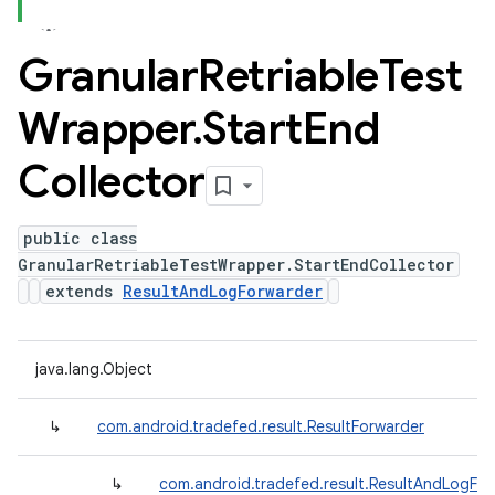
Granular
Retriable
Test
Wrapper
.
Start
End
Collector
public class
GranularRetriableTestWrapper.StartEndCollector
extends
ResultAndLogForwarder
java.lang.Object
↳
com.android.tradefed.result.ResultForwarder
↳
com.android.tradefed.result.ResultAndLogFo