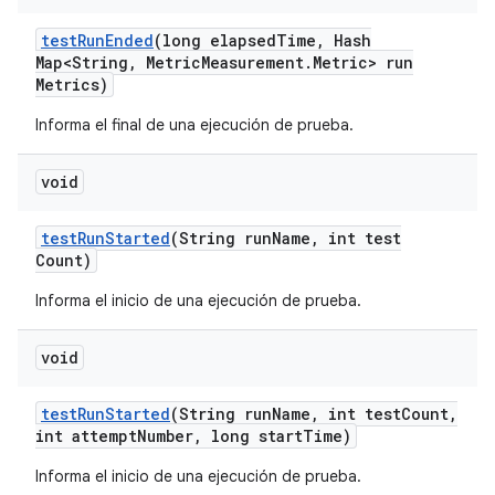
test
Run
Ended
(long elapsed
Time
,
Hash
Map<String
,
Metric
Measurement
.
Metric> run
Metrics)
Informa el final de una ejecución de prueba.
void
test
Run
Started
(String run
Name
,
int test
Count)
Informa el inicio de una ejecución de prueba.
void
test
Run
Started
(String run
Name
,
int test
Count
,
int attempt
Number
,
long start
Time)
Informa el inicio de una ejecución de prueba.