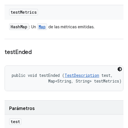
test
Metrics
Hash
Map
Map
: Un
de las métricas emitidas.
test
Ended
public void testEnded (
TestDescription
 test, 

                Map<String, String> testMetrics)
Parámetros
test