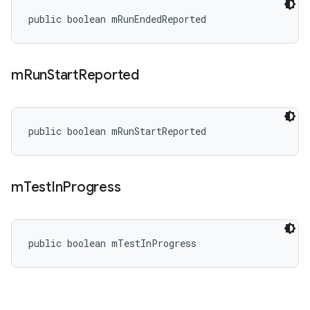
public boolean mRunEndedReported
m
Run
Start
Reported
public boolean mRunStartReported
m
Test
In
Progress
public boolean mTestInProgress