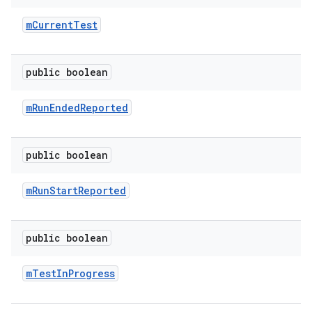
m
Current
Test
public boolean
m
Run
Ended
Reported
public boolean
m
Run
Start
Reported
public boolean
m
Test
In
Progress