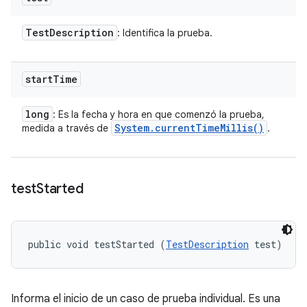
Test
Description
: Identifica la prueba.
start
Time
long
: Es la fecha y hora en que comenzó la prueba,
System
.
current
Time
Millis(
)
medida a través de
.
test
Started
public void testStarted (
TestDescription
 test)
Informa el inicio de un caso de prueba individual. Es una