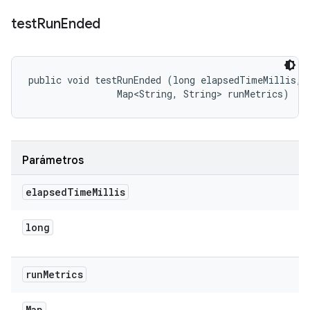
test
Run
Ended
public void testRunEnded (long elapsedTimeMillis, 

                Map<String, String> runMetrics)
Parámetros
elapsed
Time
Millis
long
run
Metrics
Map