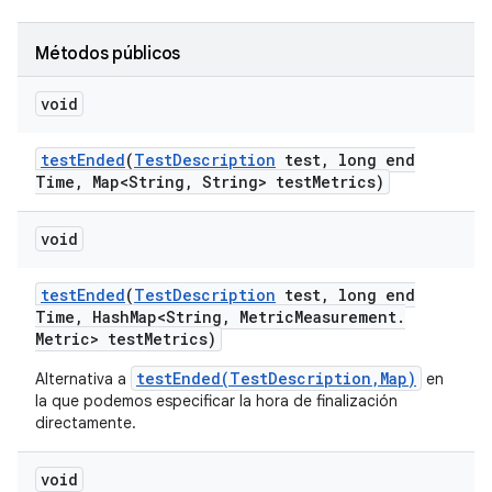
Métodos públicos
void
test
Ended
(
Test
Description
test
,
long end
Time
,
Map<String
,
String> test
Metrics)
void
test
Ended
(
Test
Description
test
,
long end
Time
,
Hash
Map<String
,
Metric
Measurement
.
Metric> test
Metrics)
testEnded(TestDescription,Map)
Alternativa a
en
la que podemos especificar la hora de finalización
directamente.
void