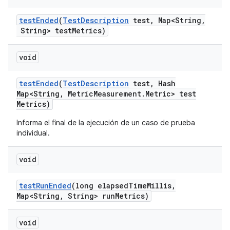
test
Ended
(
Test
Description
test
,
Map<String
,
String> test
Metrics)
void
test
Ended
(
Test
Description
test
,
Hash
Map<String
,
Metric
Measurement
.
Metric> test
Metrics)
Informa el final de la ejecución de un caso de prueba
individual.
void
test
Run
Ended
(long elapsed
Time
Millis
,
Map<String
,
String> run
Metrics)
void