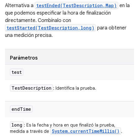
Alternativa a
testEnded(TestDescription,Map)
en la
que podemos especificar la hora de finalización
directamente. Combínalo con
testStarted(TestDescription,long)
para obtener
una medición precisa.
Parámetros
test
Test
Description
: Identifica la prueba.
end
Time
long
: Es la fecha y hora en que finalizó la prueba,
System
.
current
Time
Millis(
)
medida a través de
.