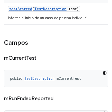
test
Started
(
Test
Description
test)
Informa el inicio de un caso de prueba individual.
Campos
m
Current
Test
public 
TestDescription
 mCurrentTest
m
Run
Ended
Reported