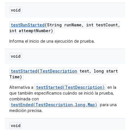
void
test
Run
Started
(String run
Name
,
int test
Count
,
int attempt
Number)
Informa el inicio de una ejecución de prueba.
void
test
Started
(
Test
Description
test
,
long start
Time)
testStarted(TestDescription)
Alternativa a
en la
que también especificamos cuándo se inició la prueba,
combinada con
testEnded(TestDescription,long,Map)
para una
medición precisa.
void