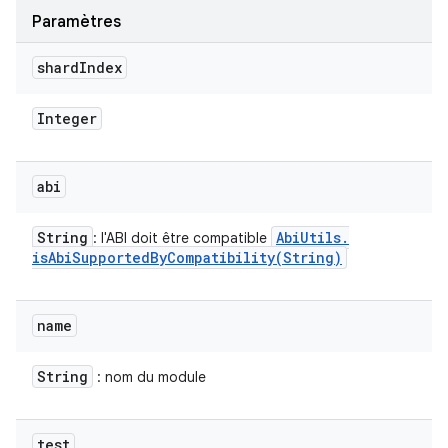
Paramètres
shard
Index
Integer
abi
String
Abi
Utils
.
: l'ABI doit être compatible
isAbiSupportedByCompatibility(
String)
name
String
: nom du module
test