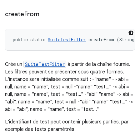
create
From
public static 
SuiteTestFilter
 createFrom (String f
Crée un
SuiteTestFilter
à partir de la chaîne fournie.
Les filtres peuvent se présenter sous quatre formes.
L'instance sera initialisée comme suit : -"name" -> abi =
null, name = "name", test = null -"name" "test..." -> abi =
null, name = "name", test = "test..." -"abi" "name" -> abi =
"abi", name = "name", test = null -"abi" "name" "test..." ->
abi = "abi", name = "name", test = "test..."
L'identifiant de test peut contenir plusieurs parties, par
exemple des tests paramétrés.