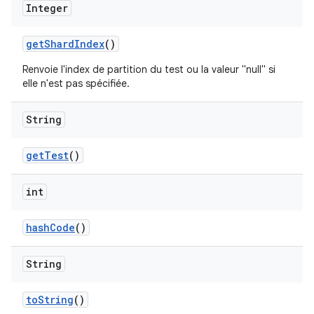
Integer
get
Shard
Index
()
Renvoie l'index de partition du test ou la valeur "null" si
elle n'est pas spécifiée.
String
get
Test
()
int
hash
Code
()
String
to
String
()