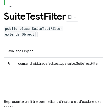
Suite
Test
Filter
public class SuiteTestFilter
extends Object
java.lang.Object
↳
com.android.tradefed.testtype.suite.SuiteTestFilter
Représente un filtre permettant d'inclure et d'exclure des