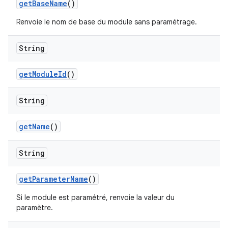
get
Base
Name
()
Renvoie le nom de base du module sans paramétrage.
String
get
Module
Id
()
String
get
Name
()
String
get
Parameter
Name
()
Si le module est paramétré, renvoie la valeur du
paramètre.