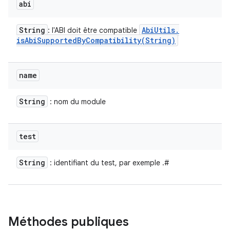
abi
String
Abi
Utils
.
: l'ABI doit être compatible
isAbiSupportedByCompatibility(
String)
name
String
: nom du module
test
String
: identifiant du test, par exemple
.
#
Méthodes publiques