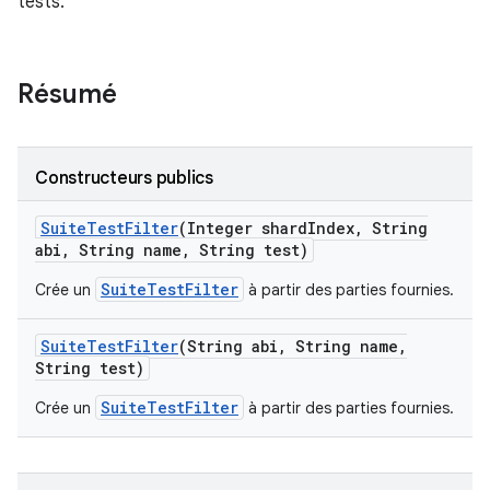
tests.
Résumé
Constructeurs publics
Suite
Test
Filter
(Integer shard
Index
,
String
abi
,
String name
,
String test)
SuiteTestFilter
Crée un
à partir des parties fournies.
Suite
Test
Filter
(String abi
,
String name
,
String test)
SuiteTestFilter
Crée un
à partir des parties fournies.