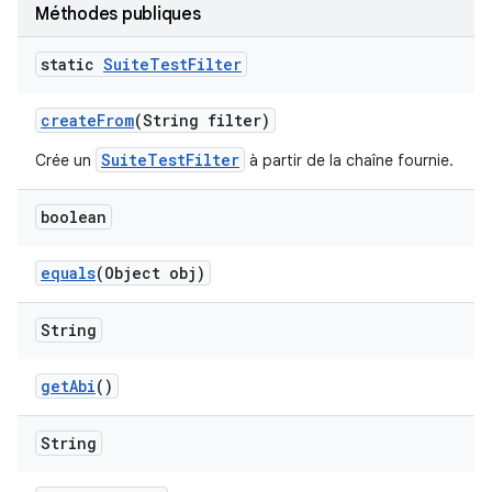
Méthodes publiques
static
Suite
Test
Filter
create
From
(String filter)
SuiteTestFilter
Crée un
à partir de la chaîne fournie.
boolean
equals
(Object obj)
String
get
Abi
()
String