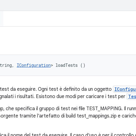
tring, 
IConfiguration
> loadTests ()
 test da eseguire. Ogni test è definito da un oggetto
IConfigu
alati i risultati. Esistono due modi per caricare i test per
Te
 che specifica il gruppo di test nei file TEST_MAPPING. Il runner 
gente tramite l'artefatto di build test_mappings.zip e cariche
fica il nome del test da eseguire. Il caso d'uso è per il controllo