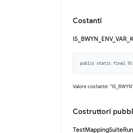
Costanti
IS
_
BWYN
_
ENV
_
VAR
_
public static final St
Valore costante: "IS_BWYN
Costruttori pubbl
Test
Mapping
Suite
Run