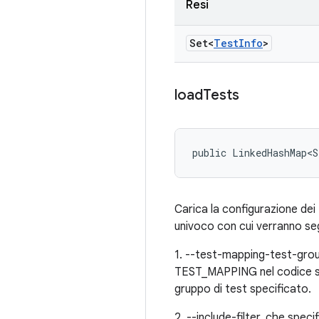
Resi
Set<
Test
Info
>
load
Tests
public LinkedHashMap<S
Carica la configurazione dei
univoco con cui verranno segn
1. --test-mapping-test-group,
TEST_MAPPING nel codice sor
gruppo di test specificato.
2. --include-filter, che speci