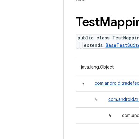
Test
Mappi
public class TestMappi
extends
BaseTestSuit
java.lang.Object
↳
com.android.tradefed.
↳
com.android.tr
↳
com.and