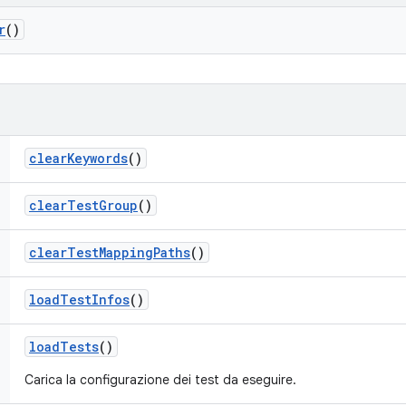
r
()
clear
Keywords
()
clear
Test
Group
()
clear
Test
Mapping
Paths
()
load
Test
Infos
()
load
Tests
()
Carica la configurazione dei test da eseguire.