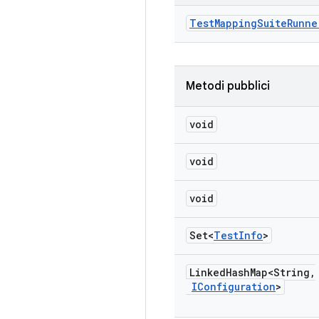
Test
Mapping
Suite
Runne
Metodi pubblici
void
void
void
Set<
Test
Info
>
Linked
Hash
Map<String
,
IConfiguration
>