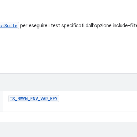
stSuite
per eseguire i test specificati dall'opzione include-f
IS
_
BWYN
_
ENV
_
VAR
_
KEY