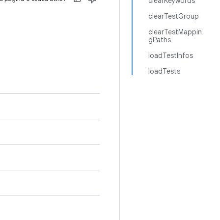
clearKeywords
clearTestGroup
clearTestMappin
gPaths
loadTestInfos
loadTests