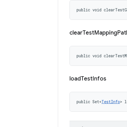
public void clearTest
clear
Test
Mapping
Pat
public void clearTest
load
Test
Infos
public Set<
TestInfo
> l