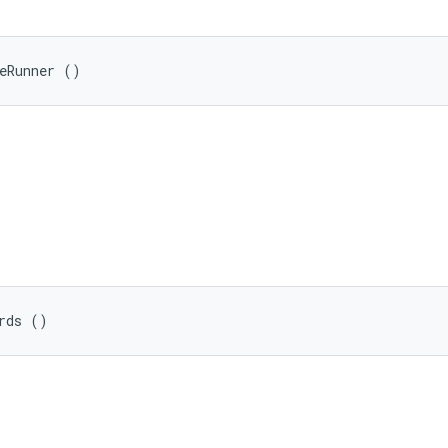
teRunner ()
rds ()