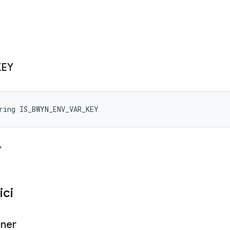
KEY
ring IS_BWYN_ENV_VAR_KEY
"
ici
ner