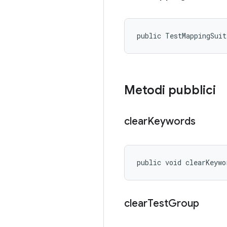
public TestMappingSui
Metodi pubblici
clear
Keywords
public void clearKeywo
clear
Test
Group