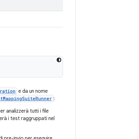
ration
e da un nome
stMappingSuiteRunner
:
analizzerà tutti i file
rà i test raggruppati nel
 di pre-invio per eseguire