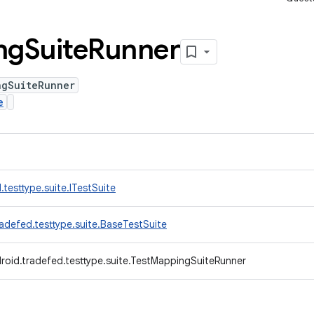
ng
Suite
Runner
ngSuiteRunner
e
testtype.suite.ITestSuite
adefed.testtype.suite.BaseTestSuite
roid.tradefed.testtype.suite.TestMappingSuiteRunner