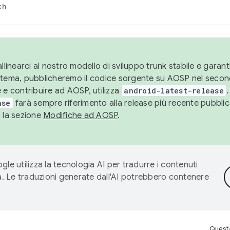
ch
llinearci al nostro modello di sviluppo trunk stabile e garantir
istema, pubblicheremo il codice sorgente su AOSP nel secon
 e contribuire ad AOSP, utilizza
android-latest-release
.
ase
farà sempre riferimento alla release più recente pubbli
a la sezione
Modifiche ad AOSP
.
gle utilizza la tecnologia AI per tradurre i contenuti
ta. Le traduzioni generate dall'AI potrebbero contenere
Questa