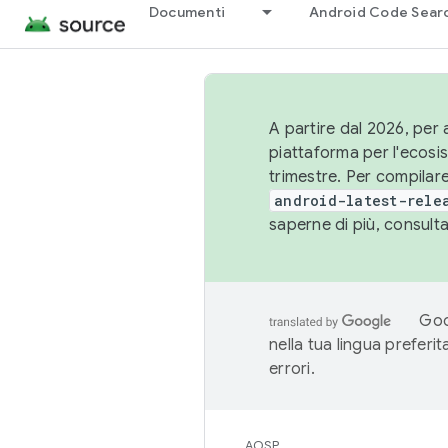
Documenti
Android Code Sear
A partire dal 2026, per a
piattaforma per l'ecos
trimestre. Per compilare
android-latest-rele
saperne di più, consult
Goo
nella tua lingua preferi
errori.
AOSP