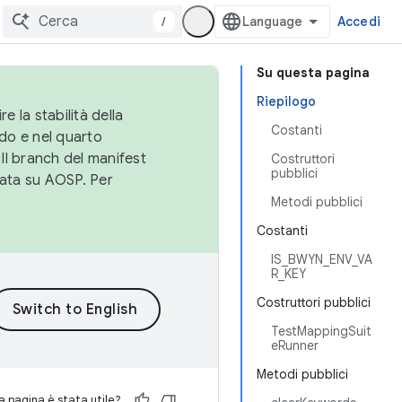
/
Accedi
Su questa pagina
Riepilogo
e la stabilità della
Costanti
do e nel quarto
 Il branch del manifest
Costruttori
pubblici
cata su AOSP. Per
Metodi pubblici
Costanti
IS_BWYN_ENV_VA
R_KEY
Costruttori pubblici
TestMappingSuit
eRunner
Metodi pubblici
 pagina è stata utile?