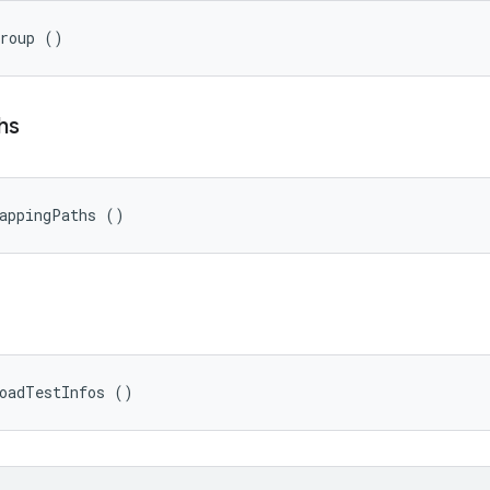
Group ()
hs
MappingPaths ()
oadTestInfos ()