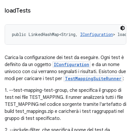
load
Tests
public LinkedHashMap<String, 
IConfiguration
> loadT
Carica la configurazione dei test da eseguire. Ogni test è
definito da un oggetto
IConfiguration
e da un nome
univoco con cui verranno segnalati i risultati. Esistono due
modi per caricare i test per
TestMappingSuiteRunner
:
1. --test-mapping-test-group, che specifica il gruppo di
test nei file TEST_MAPPING. Il runner analizzerà tutti i file
TEST_MAPPING nel codice sorgente tramite l'artefatto di
build test_mappings.zip e caricherà i test raggruppati nel
gruppo di test specificato.
2. --include-filter, che specifica il nome del test da