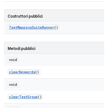
Costruttori pubblici
Test
Mapping
Suite
Runner
()
Metodi pubblici
void
clear
Keywords
()
void
clear
Test
Group
()