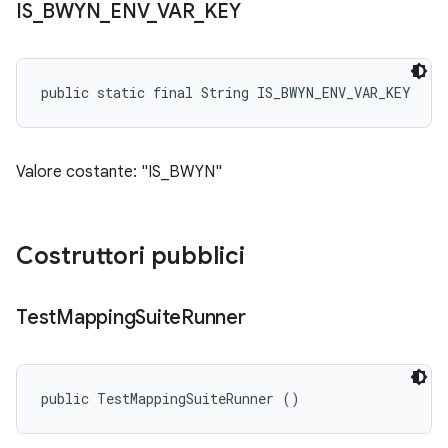
IS
_
BWYN
_
ENV
_
VAR
_
KEY
public static final String IS_BWYN_ENV_VAR_KEY
Valore costante: "IS_BWYN"
Costruttori pubblici
Test
Mapping
Suite
Runner
public TestMappingSuiteRunner ()