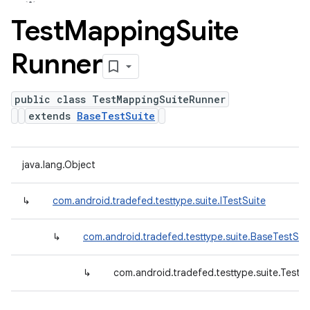
Test
Mapping
Suite
Runner
public class TestMappingSuiteRunner
extends
BaseTestSuite
java.lang.Object
↳
com.android.tradefed.testtype.suite.ITestSuite
↳
com.android.tradefed.testtype.suite.BaseTestSui
↳
com.android.tradefed.testtype.suite.Test