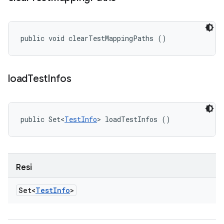
public void clearTestMappingPaths ()
load
Test
Infos
public Set<
TestInfo
> loadTestInfos ()
Resi
Set<
Test
Info
>