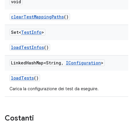
void
clear
Test
Mapping
Paths
()
Set<
Test
Info
>
load
Test
Infos
()
Linked
Hash
Map<String
,
IConfiguration
>
load
Tests
()
Carica la configurazione dei test da eseguire.
Costanti