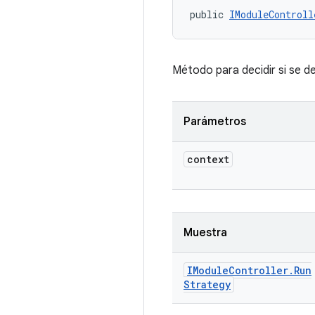
public 
IModuleControll
Método para decidir si se d
Parámetros
context
Muestra
IModule
Controller
.
Run
Strategy