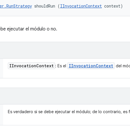
er.RunStrategy
 shouldRun (
IInvocationContext
 context)
ebe ejecutar el módulo o no.
IInvocation
Context
IInvocation
Context
: Es el
del mód
Es verdadero si se debe ejecutar el módulo; de lo contrario, es f