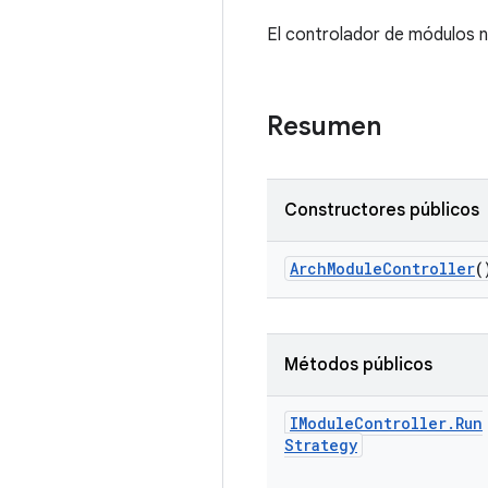
El controlador de módulos n
Resumen
Constructores públicos
Arch
Module
Controller
(
Métodos públicos
IModule
Controller
.
Run
Strategy