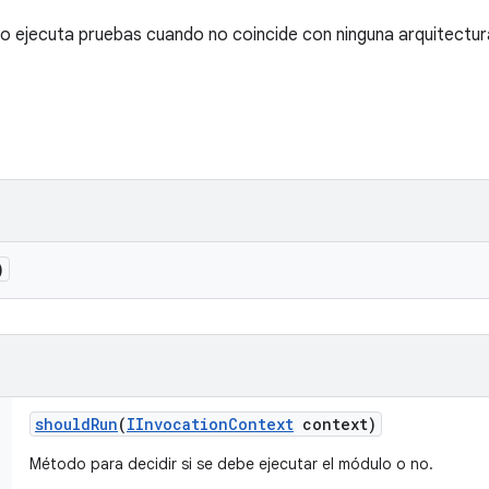
o ejecuta pruebas cuando no coincide con ninguna arquitectu
)
should
Run
(
IInvocation
Context
context)
Método para decidir si se debe ejecutar el módulo o no.