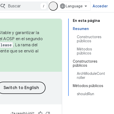
/
Acceder
En esta página
Resumen
table y garantizar la
Constructores
 el AOSP en el segundo
públicos
elease
. La rama del
Métodos
ente que se envió al
públicos
Constructores
públicos
ArchModuleCont
roller
Métodos públicos
shouldRun
¿Te resultó útil?