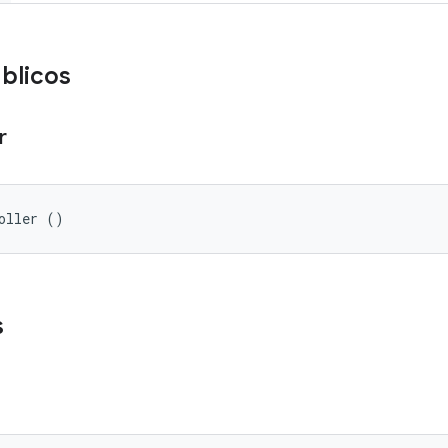
blicos
r
oller ()
s