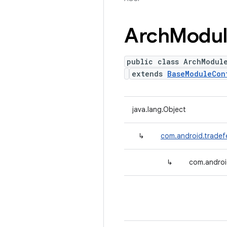
Arch
Modul
public class ArchModul
extends
BaseModuleCon
java.lang.Object
↳
com.android.tradef
↳
com.androi