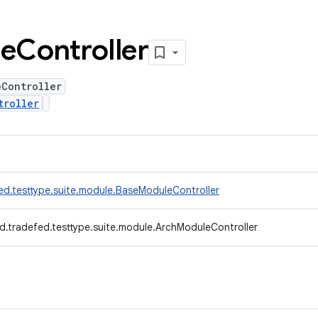
e
Controller
eController
troller
ed.testtype.suite.module.BaseModuleController
d.tradefed.testtype.suite.module.ArchModuleController