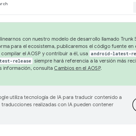
arch
alinearnos con nuestro modelo de desarrollo llamado Trunk S
forma para el ecosistema, publicaremos el código fuente en
 compilar el AOSP y contribuir a él, usa
android-latest-r
test-release
siempre hará referencia a la versión más reci
 información, consulta
Cambios en el AOSP
.
gle utiliza tecnología de IA para traducir contenido a
as traducciones realizadas con IA pueden contener