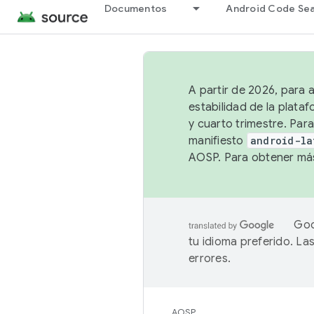
Documentos
Android Code Se
A partir de 2026, para 
estabilidad de la plata
y cuarto trimestre. Para
manifiesto
android-la
AOSP. Para obtener más
Goo
tu idioma preferido. L
errores.
AOSP