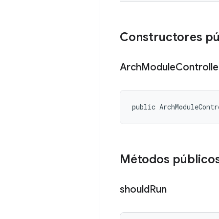
Constructores pú
Arch
Module
Controlle
public ArchModuleContr
Métodos público
should
Run