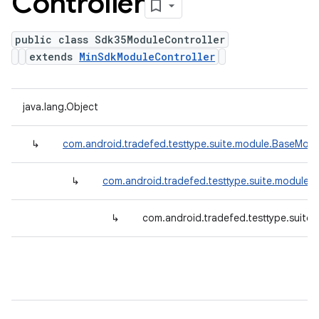
Controller
public class Sdk35ModuleController
extends
MinSdkModuleController
java.lang.Object
↳
com.android.tradefed.testtype.suite.module.BaseModu
↳
com.android.tradefed.testtype.suite.module.
↳
com.android.tradefed.testtype.suite