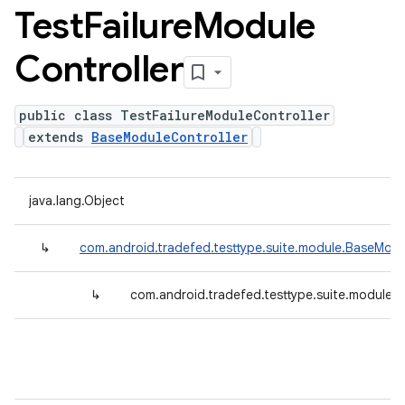
Test
Failure
Module
Controller
public class TestFailureModuleController
extends
BaseModuleController
java.lang.Object
↳
com.android.tradefed.testtype.suite.module.BaseModu
↳
com.android.tradefed.testtype.suite.module.T