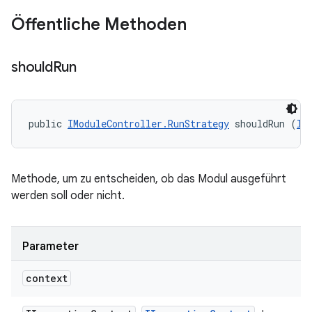
Öffentliche Methoden
should
Run
public 
IModuleController.RunStrategy
 shouldRun (
II
Methode, um zu entscheiden, ob das Modul ausgeführt
werden soll oder nicht.
Parameter
context