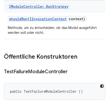
IModule
Controller
.
Run
Strategy
should
Run
(
IInvocation
Context
context)
Methode, um zu entscheiden, ob das Modul ausgeführt
werden soll oder nicht.
Öffentliche Konstruktoren
Test
Failure
Module
Controller
public TestFailureModuleController ()