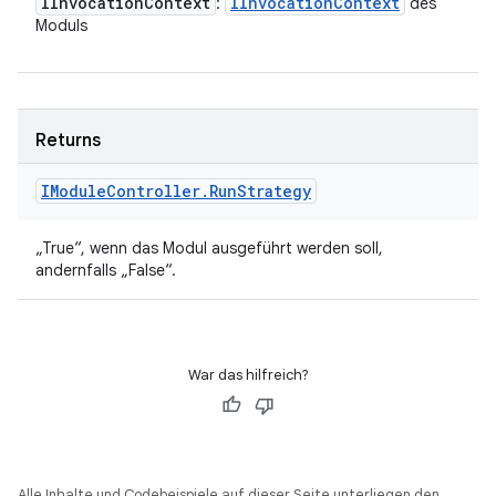
IInvocation
Context
IInvocation
Context
:
des
Moduls
Returns
IModule
Controller
.
Run
Strategy
„True“, wenn das Modul ausgeführt werden soll,
andernfalls „False“.
War das hilfreich?
Alle Inhalte und Codebeispiele auf dieser Seite unterliegen den