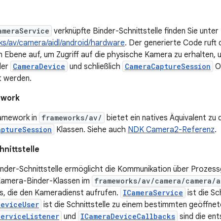
ameraService
verknüpfte Binder-Schnittstelle finden Sie unter
s/av/camera/aidl/android/hardware
. Der generierte Code ruft
n Ebene auf, um Zugriff auf die physische Kamera zu erhalten, 
der
CameraDevice
und schließlich
CameraCaptureSession
O
 werden.
ework
amework in
frameworks/av/
bietet ein natives Äquivalent zu
aptureSession
Klassen. Siehe auch
NDK Camera2-Referenz
.
nittstelle
inder-Schnittstelle ermöglicht die Kommunikation über Prozess
amera-Binder-Klassen im
frameworks/av/camera/camera/a
s, die den Kameradienst aufrufen.
ICameraService
ist die Sc
DeviceUser
ist die Schnittstelle zu einem bestimmten geöffn
erviceListener
und
ICameraDeviceCallbacks
sind die en