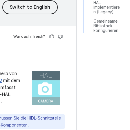
HAL
implementiere
n (Legacy)
Gemeinsame
Bibliothek
konfigurieren
War das hilfreich?
mera von
2
mit dem
umfasst
a-HAL
.
ssen Sie die HIDL-Schnittstelle
-Komponenten
.