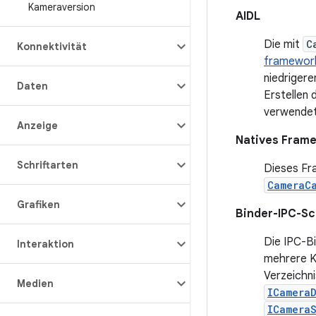
Kameraversion
AIDL
Die mit
C
Konnektivität
framework
niedrigere
Daten
Erstellen 
verwendet
Anzeige
Natives Fram
Schriftarten
Dieses Fr
CameraC
Grafiken
Binder-IPC-Sch
Die IPC-B
Interaktion
mehrere K
Verzeichni
Medien
ICamera
ICameraS