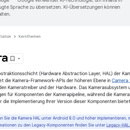
Google verwendet KI-Technologie, um Inhalte in
ugte Sprache zu übersetzen. KI-Übersetzungen können
lten.
tation
Kernthemen
ra
straktionsschicht (Hardware Abstraction Layer, HAL) der Ka
det die Kamera-Framework-APIs der höheren Ebene in
Camera 
nden Kameratreiber und der Hardware. Das Kamerasubsystem 
gen für Komponenten der Kamerapipeline, während die Kamer
für die Implementierung Ihrer Version dieser Komponenten bietet
 Sie die Kamera HAL unter Android 8.0 und höher implementieren, mü
rmationen zu den Legacy-Komponenten finden Sie unter
Legacy-HAL