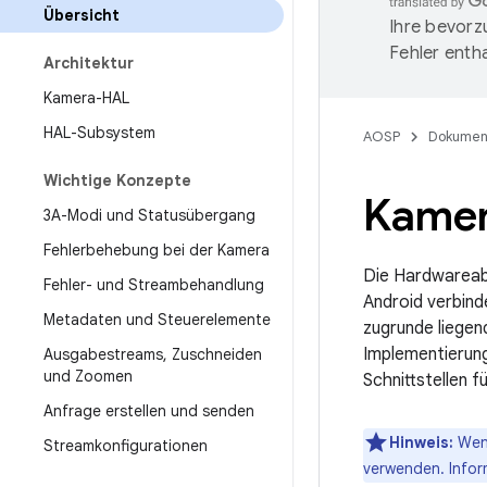
Übersicht
Ihre bevorz
Fehler entha
Architektur
Kamera-HAL
HAL-Subsystem
AOSP
Dokumen
Wichtige Konzepte
Kame
3A-Modi und Statusübergang
Fehlerbehebung bei der Kamera
Die Hardwareab
Fehler- und Streambehandlung
Android verbin
Metadaten und Steuerelemente
zugrunde liege
Implementierun
Ausgabestreams
,
Zuschneiden
und Zoomen
Schnittstellen 
Anfrage erstellen und senden
Hinweis:
Wenn
Streamkonfigurationen
verwenden. Info