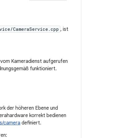
vice/CameraService.cpp
, ist
ie vom Kameradienst aufgerufen
dnungsgemäß funktioniert.
ork der höheren Ebene und
amerahardware korrekt bedienen
es/camera
definiert.
ren: