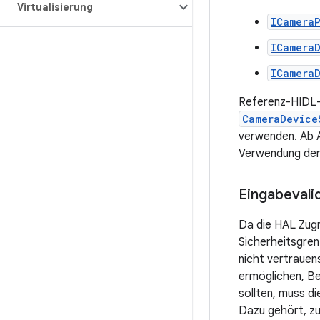
Virtualisierung
ICamera
ICamera
ICamera
Referenz-HIDL-
CameraDevice
verwenden. Ab 
Verwendung der 
Eingabevali
Da die HAL Zugr
Sicherheitsgre
nicht vertrauen
ermöglichen, Be
sollten, muss d
Dazu gehört, zu 