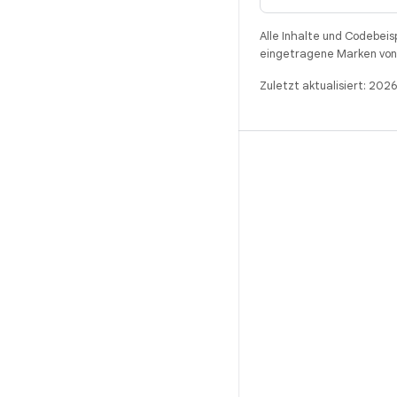
Alle Inhalte und Codebeis
eingetragene Marken von 
Zuletzt aktualisiert: 202
BUILD
Android-Repository
Anforderungen
Wird heruntergeladen
Vorschau von Binärcodes anzeigen
Werksbilder
Treiber-Binärcodes