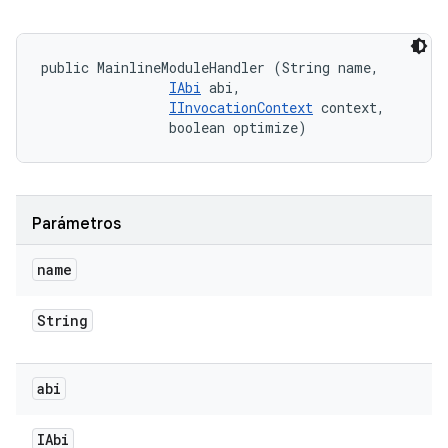
public MainlineModuleHandler (String name, 

IAbi
 abi, 

IInvocationContext
 context, 

                boolean optimize)
Parámetros
name
String
abi
IAbi