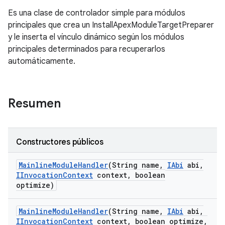
Es una clase de controlador simple para módulos
principales que crea un InstallApexModuleTargetPreparer
y le inserta el vínculo dinámico según los módulos
principales determinados para recuperarlos
automáticamente.
Resumen
Constructores públicos
Mainline
Module
Handler
(String name
,
IAbi
abi
,
IInvocation
Context
context
,
boolean
optimize)
Mainline
Module
Handler
(String name
,
IAbi
abi
,
IInvocation
Context
context
,
boolean optimize
,