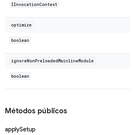
IInvocation
Context
optimize
boolean
ignore
Non
Preloaded
Mainline
Module
boolean
Métodos públicos
apply
Setup