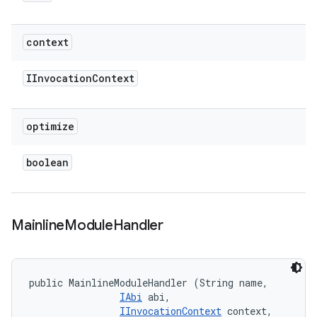
context
IInvocation
Context
optimize
boolean
Mainline
Module
Handler
public MainlineModuleHandler (String name, 

IAbi
 abi, 

IInvocationContext
 context, 
