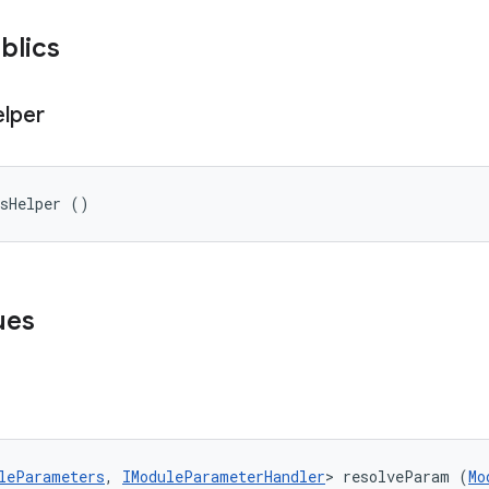
blics
lper
rsHelper ()
ues
leParameters
, 
IModuleParameterHandler
> resolveParam (
Mo