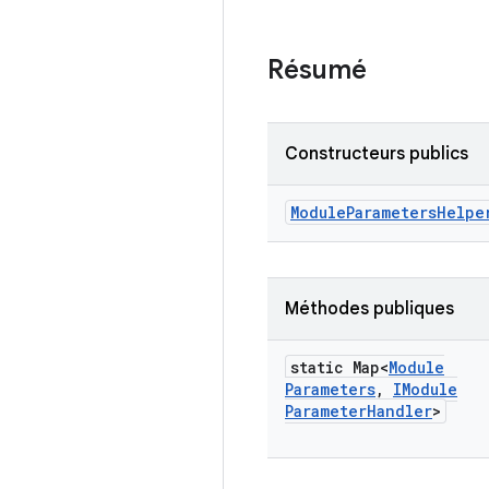
Résumé
Constructeurs publics
Module
Parameters
Helpe
Méthodes publiques
static Map<
Module
Parameters
,
IModule
Parameter
Handler
>