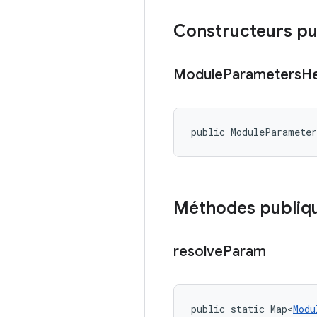
Constructeurs pu
Module
Parameters
He
public ModuleParamete
Méthodes publiq
resolve
Param
public static Map<
Modu