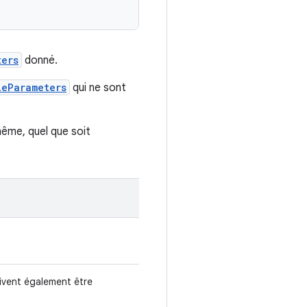
ters
donné.
leParameters
qui ne sont
ême, quel que soit
oivent également être