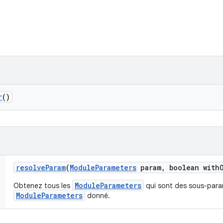
r
()
resolve
Param
(
Module
Parameters
param
,
boolean with
ModuleParameters
Obtenez tous les
qui sont des sous-para
ModuleParameters
donné.