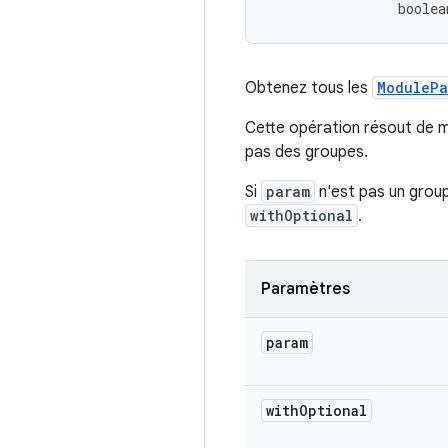
                boolea
Obtenez tous les
ModulePa
Cette opération résout de m
pas des groupes.
Si
param
n'est pas un grou
withOptional
.
Paramètres
param
with
Optional