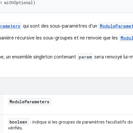
n withOptional)
rameters
qui sont des sous-paramètres d'un
ModuleParame
anière récursive les sous-groupes et ne renvoie que les
Modu
pe, un ensemble singleton contenant
param
sera renvoyé lui-m
Module
Parameters
boolean
: indique si les groupes de paramètres facultatifs d
vérifiés.