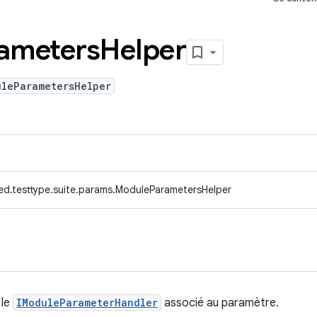
ameters
Helper
uleParametersHelper
ed.testtype.suite.params.ModuleParametersHelper
 le
IModuleParameterHandler
associé au paramètre.