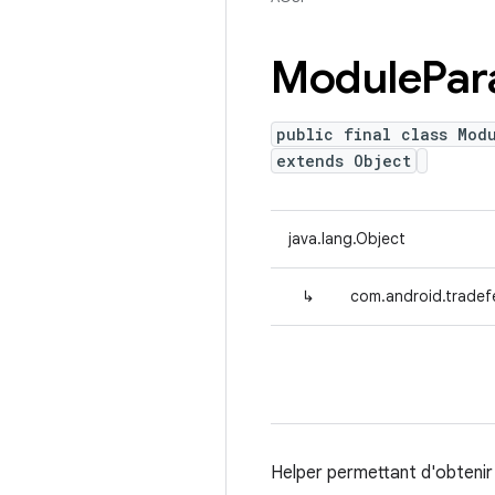
Module
Par
public final class Mod
extends Object
java.lang.Object
↳
com.android.tradef
Helper permettant d'obtenir