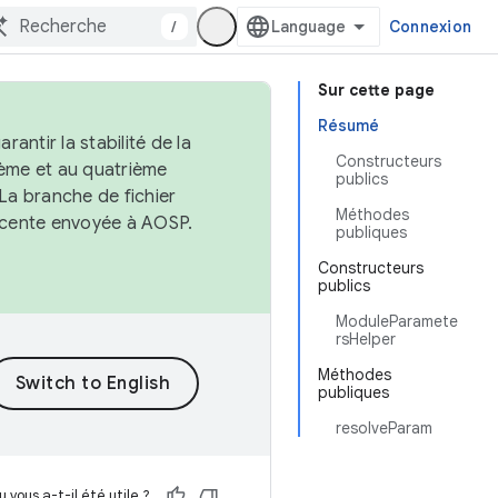
/
Connexion
Sur cette page
Résumé
antir la stabilité de la
Constructeurs
ème et au quatrième
publics
 La branche de fichier
Méthodes
récente envoyée à AOSP.
publiques
Constructeurs
publics
ModuleParamete
rsHelper
Méthodes
publiques
resolveParam
 vous a-t-il été utile ?