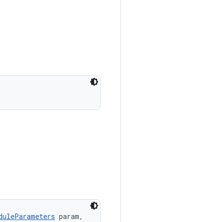
duleParameters
 param, 
