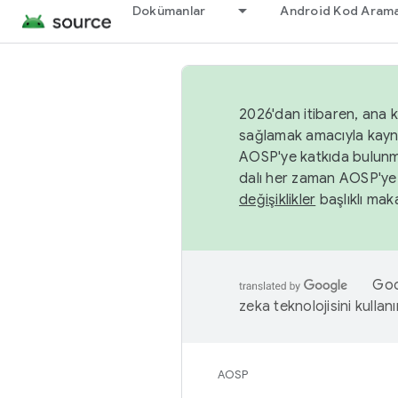
Dokümanlar
Android Kod Arama
2026'dan itibaren, ana k
sağlamak amacıyla kayn
AOSP'ye katkıda bulunm
dalı her zaman AOSP'ye 
değişiklikler
başlıklı maka
Goog
zeka teknolojisini kullanı
AOSP