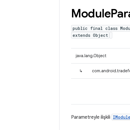
Module
Par
public final class Mod
extends Object
java.lang.Object
↳
com.android.tradef
Parametreyle ilişkili
IModul