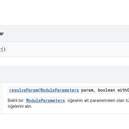
ar
r
()
resolve
Param
(
Module
Parameters
param
,
boolean with
ModuleParameters
Belirli bir
öğesinin alt parametreleri olan 
öğelerini alın.