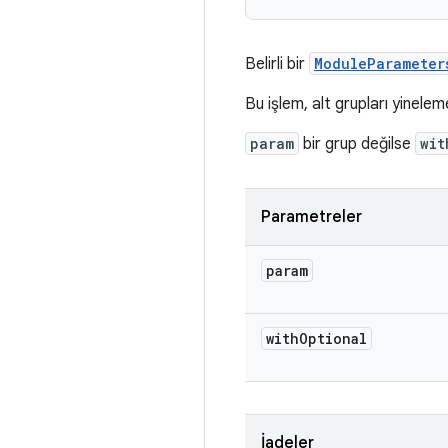
Belirli bir
ModuleParameter
Bu işlem, alt grupları yinele
param
bir grup değilse
wit
Parametreler
param
with
Optional
İadeler