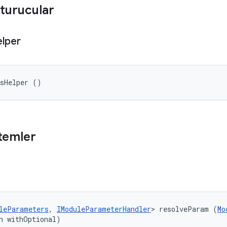
turucular
lper
rsHelper ()
temler
leParameters
, 
IModuleParameterHandler
> resolveParam (
Mo
n withOptional)