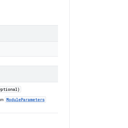
Optional)
ModuleParameters
tüm