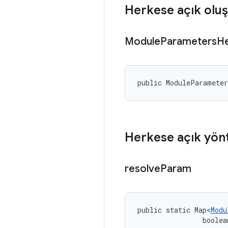
Herkese açık oluş
Module
Parameters
He
public ModuleParamete
Herkese açık yön
resolve
Param
public static Map<
Modu
                boolea