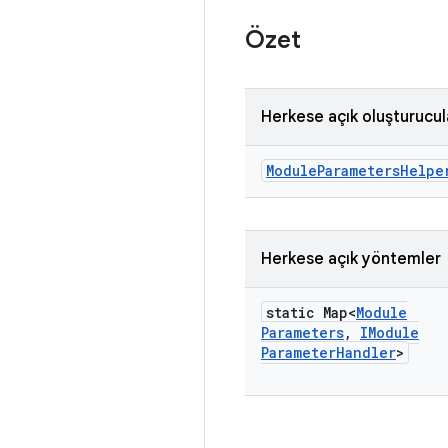
Özet
Herkese açık oluşturucul
Module
Parameters
Helpe
Herkese açık yöntemler
static Map<
Module
Parameters
,
IModule
Parameter
Handler
>