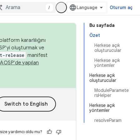
/
Oturum aç
Bu sayfada
Özet
latform kararlılığını
Herkese açık
SP'yi oluşturmak ve
oluşturucular
t-release
manifest
Herkese açık
n
AOSP'de yapılan
yöntemler
Herkese açık
oluşturucular
ModuleParamete
rsHelper
Herkese açık
yöntemler
resolveParam
 size yardımcı oldu mu?