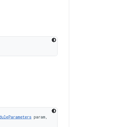
duleParameters
 param, 
