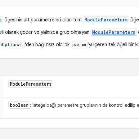
s
öğesinin alt parametreleri olan tüm
ModuleParameters
öğele
meli olarak çözer ve yalnızca grup olmayan
ModuleParameters
hOptional
'den bağımsız olarak
param
'yı içeren tek öğeli bir
Module
Parameters
boolean
: İsteğe bağlı parametre gruplarının da kontrol edilip 