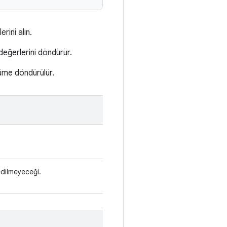
rini alın.
değerlerini döndürür.
 küme döndürülür.
edilmeyeceği.