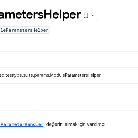
ameters
Helper
uleParametersHelper
ed.testtype.suite.params.ModuleParametersHelper
eParameterHandler
değerini almak için yardımcı.