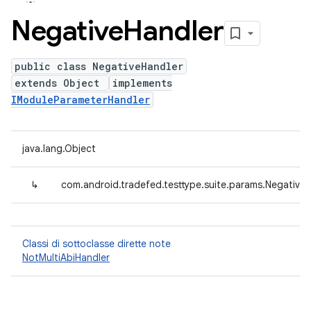
Negative
Handler
public class NegativeHandler
extends Object
implements
IModuleParameterHandler
java.lang.Object
↳
com.android.tradefed.testtype.suite.params.Negative
Classi di sottoclasse dirette note
NotMultiAbiHandler