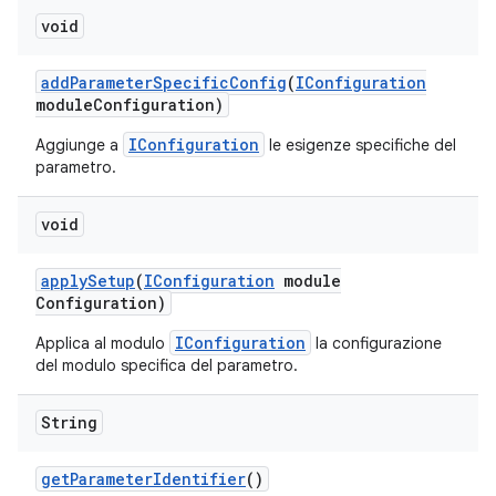
void
add
Parameter
Specific
Config
(
IConfiguration
module
Configuration)
IConfiguration
Aggiunge a
le esigenze specifiche del
parametro.
void
apply
Setup
(
IConfiguration
module
Configuration)
IConfiguration
Applica al modulo
la configurazione
del modulo specifica del parametro.
String
get
Parameter
Identifier
()