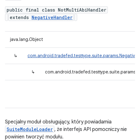
public final class NotMultiAbiHandler
extends
NegativeHandler
java.lang.Object
↳
com.android.tradefed.testtype.suite.params.Negative
↳
com.android.tradefed.testtype.suite.params.N
Specjalny moduł obsługujący, który powiadamia
SuiteModuleLoader
, że interfejs API pomocniczy nie
powinien tworzyć modułu.