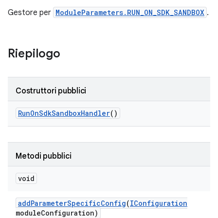
Gestore per
ModuleParameters.RUN_ON_SDK_SANDBOX
.
Riepilogo
Costruttori pubblici
Run
On
Sdk
Sandbox
Handler
()
Metodi pubblici
void
add
Parameter
Specific
Config
(
IConfiguration
module
Configuration)