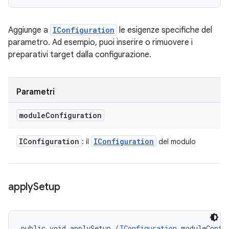
Aggiunge a
IConfiguration
le esigenze specifiche del
parametro. Ad esempio, puoi inserire o rimuovere i
preparativi target dalla configurazione.
Parametri
module
Configuration
IConfiguration
IConfiguration
: il
del modulo
apply
Setup
public void applySetup (
IConfiguration
 moduleConfi