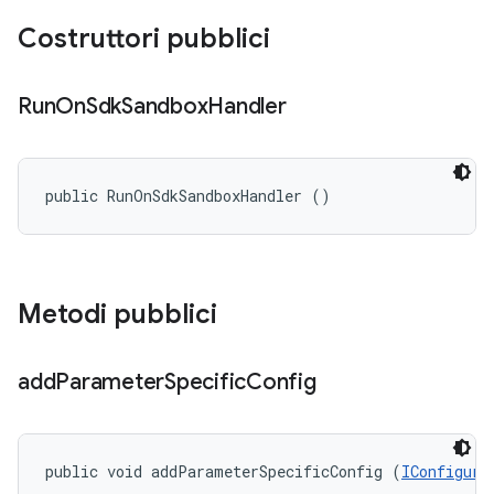
Costruttori pubblici
Run
On
Sdk
Sandbox
Handler
public RunOnSdkSandboxHandler ()
Metodi pubblici
add
Parameter
Specific
Config
public void addParameterSpecificConfig (
IConfigura