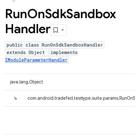
Run
On
Sdk
Sandbox
Handler
public class RunOnSdkSandboxHandler
extends Object
implements
IModuleParameterHandler
java.lang.Object
↳
com.android.tradefed.testtype.suite.params.RunOnS