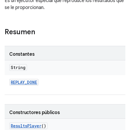
Es un ejecutor especial que reproduce los resultados que
se le proporcionan.
Resumen
Constantes
String
REPLAY
_
DONE
Constructores públicos
Results
Player
()