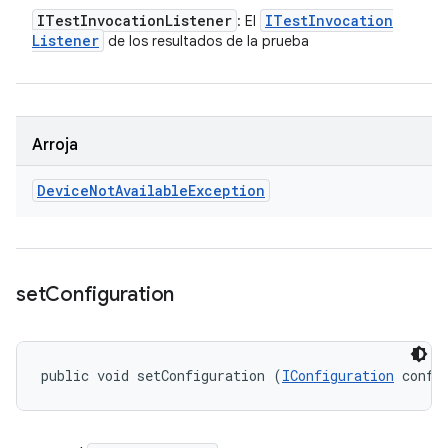
ITest
Invocation
Listener
ITest
Invocation
: El
Listener
de los resultados de la prueba
Arroja
Device
Not
Available
Exception
set
Configuration
public void setConfiguration (
IConfiguration
 confi