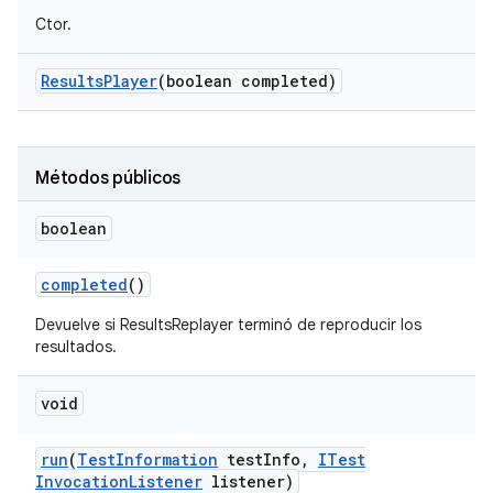
Ctor.
Results
Player
(boolean completed)
Métodos públicos
boolean
completed
()
Devuelve si ResultsReplayer terminó de reproducir los
resultados.
void
run
(
Test
Information
test
Info
,
ITest
Invocation
Listener
listener)