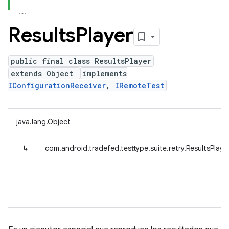
Results
Player
public final class ResultsPlayer
extends Object
implements
IConfigurationReceiver
,
IRemoteTest
java.lang.Object
↳
com.android.tradefed.testtype.suite.retry.ResultsPlaye