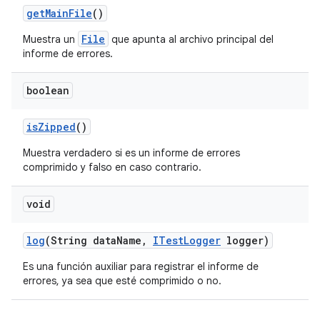
get
Main
File
()
File
Muestra un
que apunta al archivo principal del
informe de errores.
boolean
is
Zipped
()
Muestra verdadero si es un informe de errores
comprimido y falso en caso contrario.
void
log
(String data
Name
,
ITest
Logger
logger)
Es una función auxiliar para registrar el informe de
errores, ya sea que esté comprimido o no.