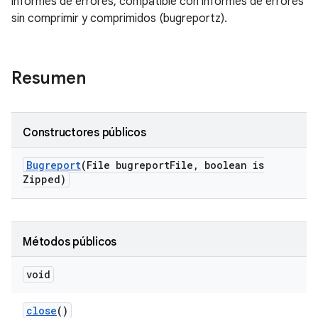
informes de errores, compatible con informes de errores
sin comprimir y comprimidos (bugreportz).
Resumen
Constructores públicos
Bugreport
(File bugreport
File
,
boolean is
Zipped)
Métodos públicos
void
close
()