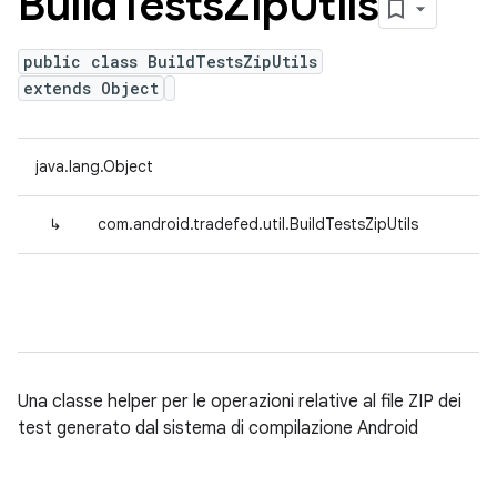
Build
Tests
Zip
Utils
public class BuildTestsZipUtils
extends Object
java.lang.Object
↳
com.android.tradefed.util.BuildTestsZipUtils
Una classe helper per le operazioni relative al file ZIP dei
test generato dal sistema di compilazione Android