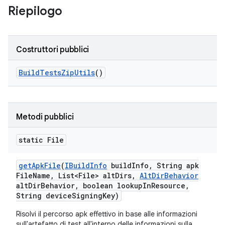
Riepilogo
Costruttori pubblici
Build
Tests
Zip
Utils
()
Metodi pubblici
static File
get
Apk
File
(
IBuild
Info
build
Info
,
String apk
File
Name
,
List<File> alt
Dirs
,
Alt
Dir
Behavior
alt
Dir
Behavior
,
boolean lookup
In
Resource
,
String device
Signing
Key)
Risolvi il percorso apk effettivo in base alle informazioni
sull'artefatto di test all'interno delle informazioni sulla