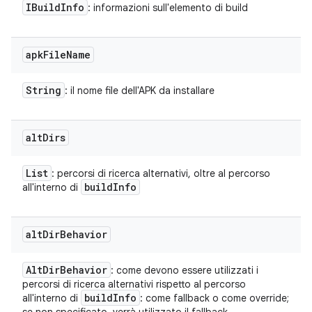
IBuild
Info
: informazioni sull'elemento di build
apk
File
Name
String
: il nome file dell'APK da installare
alt
Dirs
List
: percorsi di ricerca alternativi, oltre al percorso
build
Info
all'interno di
alt
Dir
Behavior
Alt
Dir
Behavior
: come devono essere utilizzati i
percorsi di ricerca alternativi rispetto al percorso
build
Info
all'interno di
: come fallback o come override;