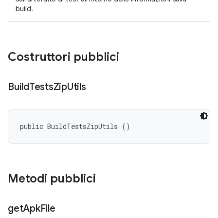
build.
Costruttori pubblici
Build
Tests
Zip
Utils
public BuildTestsZipUtils ()
Metodi pubblici
get
Apk
File