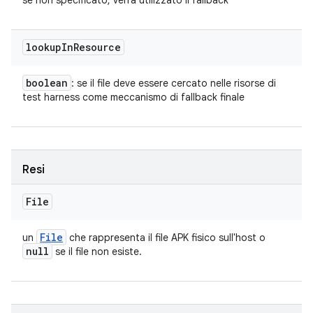
se non specificato, verrà utilizzato il fallback
lookup
In
Resource
boolean
: se il file deve essere cercato nelle risorse di
test harness come meccanismo di fallback finale
Resi
File
File
un
che rappresenta il file APK fisico sull'host o
null
se il file non esiste.