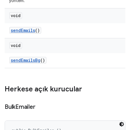
yöntem.
void
send
Emails
()
void
send
Emails
Bg
()
Herkese açık kurucular
Bulk
Emailer