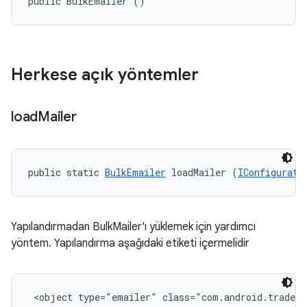
public BulkEmailer ()
Herkese açık yöntemler
load
Mailer
public static 
BulkEmailer
 loadMailer (
IConfigurati
Yapılandırmadan BulkMailer'ı yüklemek için yardımcı
yöntem. Yapılandırma aşağıdaki etiketi içermelidir
<object type="emailer" class="com.android.tradefe