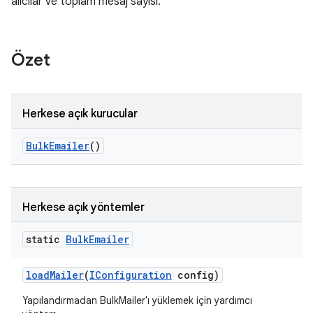
alıcılar ve toplam mesaj sayısı.
Özet
Herkese açık kurucular
Bulk
Emailer
()
Herkese açık yöntemler
static
Bulk
Emailer
load
Mailer
(
IConfiguration
config)
Yapılandırmadan BulkMailer'ı yüklemek için yardımcı