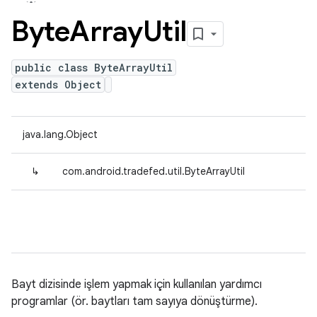
Byte
Array
Util
public class ByteArrayUtil
extends Object
java.lang.Object
↳
com.android.tradefed.util.ByteArrayUtil
Bayt dizisinde işlem yapmak için kullanılan yardımcı
programlar (ör. baytları tam sayıya dönüştürme).