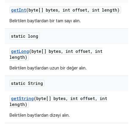
get
Int
(byte[] bytes
,
int offset
,
int length)
Belirtilen baytlardan bir tam sayı alın.
static long
get
Long
(byte[] bytes
,
int offset
,
int
length)
Belirtilen baytlardan uzun bir değer alın.
static String
get
String
(byte[] bytes
,
int offset
,
int
length)
Belirtilen baytlardan dizeyi alın.