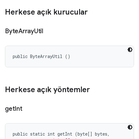
Herkese açık kurucular
Byte
Array
Util
public ByteArrayUtil ()
Herkese açık yöntemler
get
Int
public static int getInt (byte[] bytes, 
