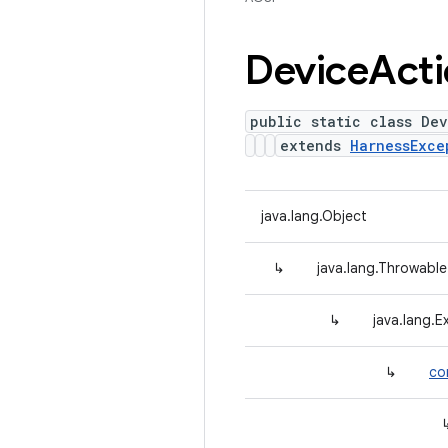
Device
Act
public static class Dev
extends
HarnessExce
java.lang.Object
↳
java.lang.Throwable
↳
java.lang.E
↳
co