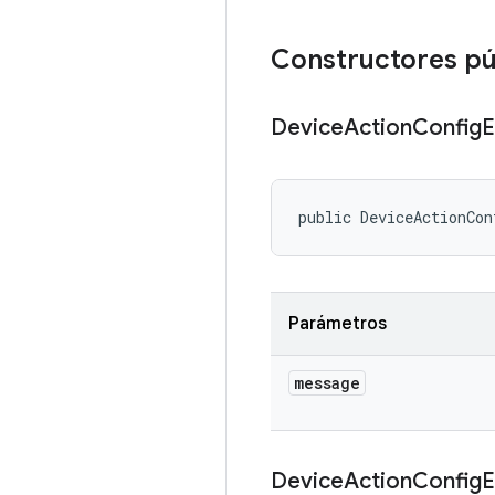
Constructores pú
Device
Action
Config
E
public DeviceActionCon
Parámetros
message
Device
Action
Config
E