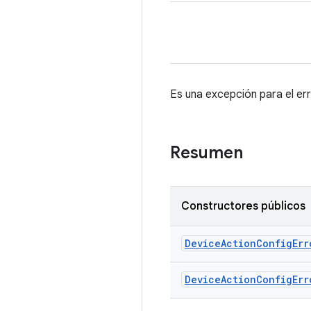
Es una excepción para el err
Resumen
Constructores públicos
Device
Action
Config
Err
Device
Action
Config
Err